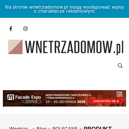
Na stronie wnetrzadomow.pl mogą występować wpisy
o charakterze reklamowym.
PRODUKT
Wnętrza
>
Blog
>
POLECANE
>