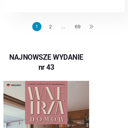
1
2
…
69
NAJNOWSZE WYDANIE
nr 43