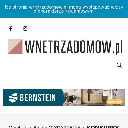
Na stronie wnetrzadomow.pl mogą występować wpisy
o charakterze reklamowym.
KONKURSY
Wnętrza
>
Blog
>
WYDARZENIA
>