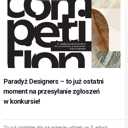
Paradyż Designers – to już ostatni
moment na przesyłanie zgłoszeń
w konkursie!
To już ostatnie dni na wzięcie udziału w 3. edycji