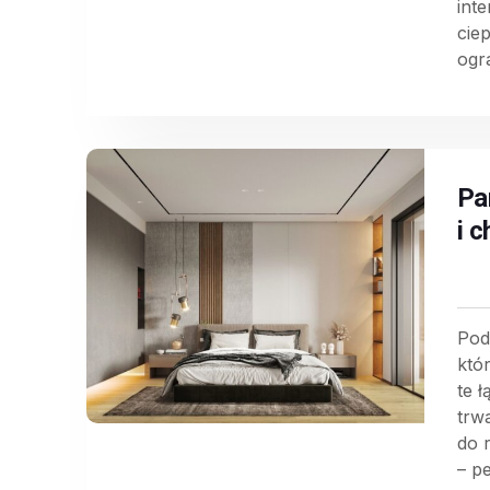
int
cie
ogra
Pa
i 
Pod
któ
te 
trw
do 
– pe