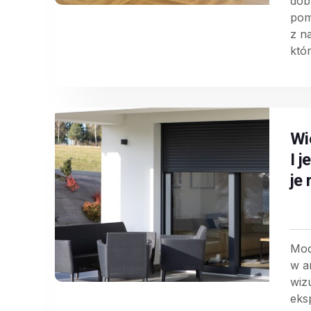
dob
pom
z n
któr
Wi
I 
je
Mod
w a
wiz
eks