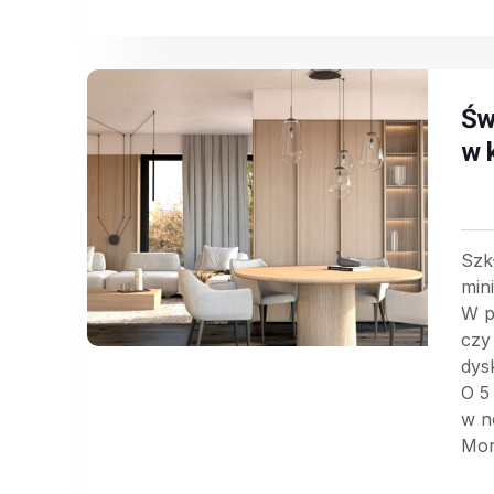
Świ
w 
Szk
min
W p
czy
dys
O 5
w n
Mor