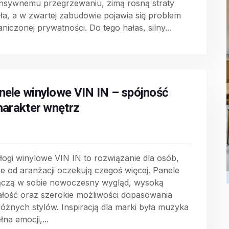
ensywnemu przegrzewaniu, zimą rosną straty
pła, a w zwartej zabudowie pojawia się problem
niczonej prywatności. Do tego hałas, silny...
nele winylowe VIN IN – spójność
charakter wnętrz
łogi winylowe VIN IN to rozwiązanie dla osób,
re od aranżacji oczekują czegoś więcej. Panele
łączą w sobie nowoczesny wygląd, wysoką
ałość oraz szerokie możliwości dopasowania
różnych stylów. Inspiracją dla marki była muzyka
łna emocji,...