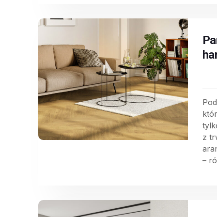
Pa
ha
Pod
któ
tyl
z t
ara
– ró