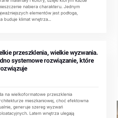
rane materiały i kolory, dzięki którym każde
ieszczenie nabiera charakteru. Jednym
ajważniejszych elementów jest podłoga,
a buduje klimat wnętrza...
elkie przeszklenia, wielkie wyzwania.
jedno systemowe rozwiązanie, które
 rozwiązuje
a na wielkoformatowe przeszklenia
rchitekturze mieszkaniowej, choć efektowna
ualnie, generuje szereg wyzwań
ploatacyjnych. Latem wnętrza ulegają