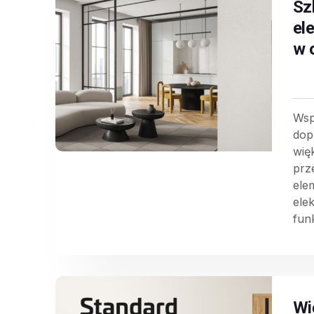
Sz
el
w 
Wsp
dop
wię
prz
ele
ele
funk
Wi