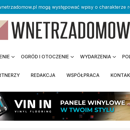
 wnetrzadomow.pl mogą występować wpisy o charakterze 
ENIE
OGRÓD I OTOCZENIE
WYDARZENIA
PO
RTNERZY
REDAKCJA
WSPÓŁPRACA
KONTA