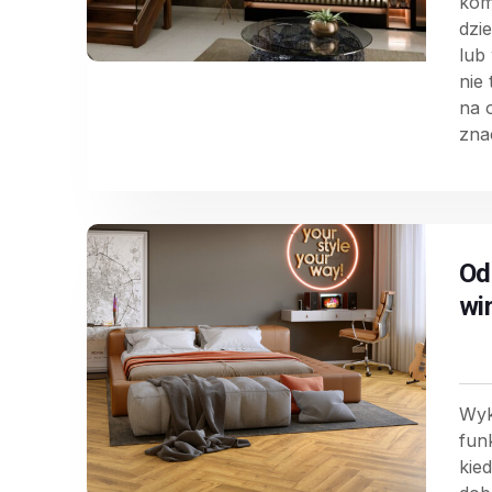
kom
dzi
lub
nie
na 
znac
Od
wi
Wyk
funk
kie