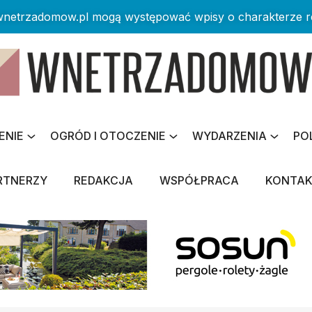
 wnetrzadomow.pl mogą występować wpisy o charakterze 
ENIE
OGRÓD I OTOCZENIE
WYDARZENIA
PO
RTNERZY
REDAKCJA
WSPÓŁPRACA
KONTA