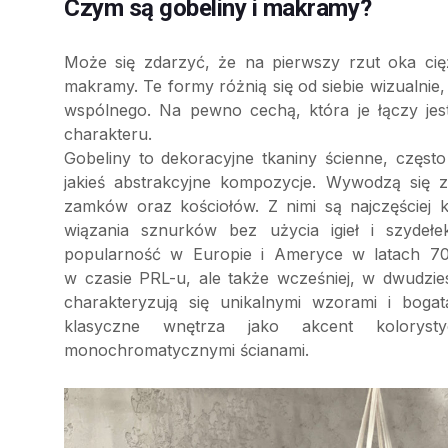
Czym są gobeliny i makramy?
Może się zdarzyć, że na pierwszy rzut oka ci
makramy. Te formy różnią się od siebie wizualnie,
wspólnego. Na pewno cechą, która je łączy jest
charakteru.
Gobeliny to dekoracyjne tkaniny ścienne, często
jakieś abstrakcyjne kompozycje. Wywodzą się 
zamków oraz kościołów. Z nimi są najczęściej 
wiązania sznurków bez użycia igieł i szydeł
popularność w Europie i Ameryce w latach 7
w czasie PRL-u, ale także wcześniej, w dwudzi
charakteryzują się unikalnymi wzorami i bog
klasyczne wnętrza jako akcent koloryst
monochromatycznymi ścianami.