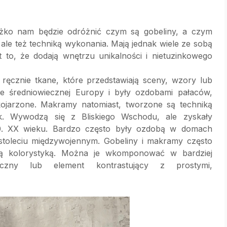
ężko nam będzie odróżnić czym są gobeliny, a czym
 ale też techniką wykonania. Mają jednak wiele ze sobą
 to, że dodają wnętrzu unikalności i nietuzinkowego
 ręcznie tkane, które przedstawiają sceny, wzory lub
ze średniowiecznej Europy i były ozdobami pałaców,
kojarzone. Makramy natomiast, tworzone są techniką
ek. Wywodzą się z Bliskiego Wschodu, ale zyskały
0. XX wieku. Bardzo często były ozdobą w domach
estoleciu międzywojennym. Gobeliny i makramy często
atą kolorystyką. Można je wkomponować w bardziej
yczny lub element kontrastujący z prostymi,