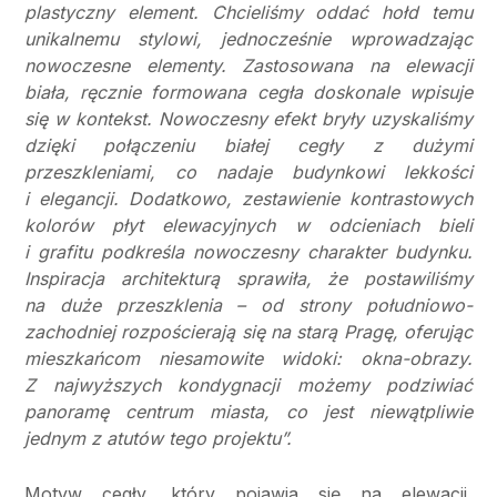
plastyczny element. Chcieliśmy oddać hołd temu
unikalnemu stylowi, jednocześnie wprowadzając
nowoczesne elementy. Zastosowana na elewacji
biała, ręcznie formowana cegła doskonale wpisuje
się w kontekst. Nowoczesny efekt bryły uzyskaliśmy
dzięki połączeniu białej cegły z dużymi
przeszkleniami, co nadaje budynkowi lekkości
i elegancji. Dodatkowo, zestawienie kontrastowych
kolorów płyt elewacyjnych w odcieniach bieli
i grafitu podkreśla nowoczesny charakter budynku.
Inspiracja architekturą sprawiła, że postawiliśmy
na duże przeszklenia – od strony południowo-
zachodniej rozpościerają się na starą Pragę, oferując
mieszkańcom niesamowite widoki: okna-obrazy.
Z najwyższych kondygnacji możemy podziwiać
panoramę centrum miasta, co jest niewątpliwie
jednym z atutów tego projektu”.
Motyw cegły, który pojawia się na elewacji,