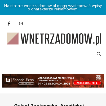
Na stronie wnetrzadomow.pl mogą występować wpisy
o charakterze reklamowym.
Galant Ząbkowska. Architekci