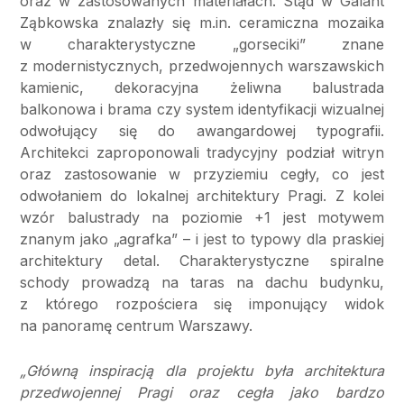
oraz w zastosowanych materiałach. Stąd w Galant
Ząbkowska znalazły się m.in. ceramiczna mozaika
w charakterystyczne „gorseciki” znane
z modernistycznych, przedwojennych warszawskich
kamienic, dekoracyjna żeliwna balustrada
balkonowa i brama czy system identyfikacji wizualnej
odwołujący się do awangardowej typografii.
Architekci zaproponowali tradycyjny podział witryn
oraz zastosowanie w przyziemiu cegły, co jest
odwołaniem do lokalnej architektury Pragi. Z kolei
wzór balustrady na poziomie +1 jest motywem
znanym jako „agrafka” – i jest to typowy dla praskiej
architektury detal. Charakterystyczne spiralne
schody prowadzą na taras na dachu budynku,
z którego rozpościera się imponujący widok
na panoramę centrum Warszawy.
„Główną inspiracją dla projektu była architektura
przedwojennej Pragi oraz cegła jako bardzo