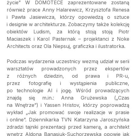
życie” W DOMOTECE zaprezentowane zostaną
również prace Anny Halarewicz, Krzysztofa Renesa
i Pawła Jasiewicza, którzy opowiedzą o sztuce
i designie w architekturze. Zobaczymy także kolekcję
obiektów Ludism, za którą stoją stoją Piotr
Maciaszek i Karol Pasternak – projektanci z Noke
Architects oraz Ola Niepsuj, graficzka i ilustratorka.
Podczas wydarzenia uczestnicy wezmą udział w serii
warsztatów prowadzonych przez ekspertów
z różnych dziedzin, od prawa i PR-u,
przez fotografię i wystąpienia publiczne,
po technologie AI i jogę. Wśród prowadzących
znajdą się m.in.: Anna Grużewska („Czas
na Wnętrze”) i Yassen Hristov, którzy poprowadzą
wykład „Jak promować swoje realizacje w prasie
i online”. Dziennikarka TVN Katarzyna Jaroszyńska
zdradzi tajniki prezentacji przed kamerą, a architekt
wnętrz Aldona Banasiuk-Suchorzewska opowie jak