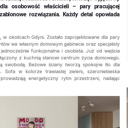
edla osobowość właścicieli – pary pracującej
eszablonowe rozwiązania. Każdy detal opowiada
, w okolicach Gdyni. Zostało zaprojektowane dla pary
ientów we własnym domowym gabinecie oraz specjalisty
 jednocześnie funkcjonalna i osobista. Już od wejścia
ołączony z kuchnią stanowi centrum życia domowego.
zną swobodę. Beżowe ściany tworzą spokojne tło dla
. Sofa w kolorze trawiastej zieleni, szaroniebieska
rowadzają energetyczny rytm przestrzeni, nadając