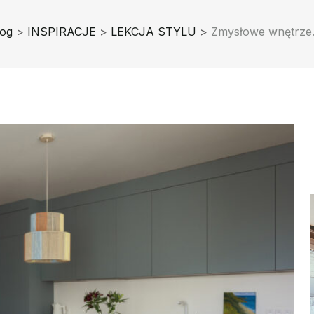
log
>
INSPIRACJE
>
LEKCJA STYLU
>
Zmysłowe wnętrze.