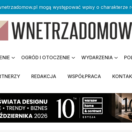
 wnetrzadomow.pl mogą występować wpisy o charakterze 
ENIE
OGRÓD I OTOCZENIE
WYDARZENIA
PO
RTNERZY
REDAKCJA
WSPÓŁPRACA
KONTA