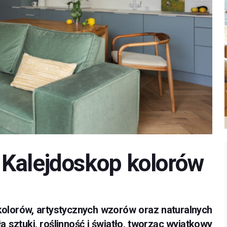
Kalejdoskop kolorów
olorów, artystycznych wzorów oraz naturalnych
ła sztuki, roślinność i światło, tworząc wyjątkowy