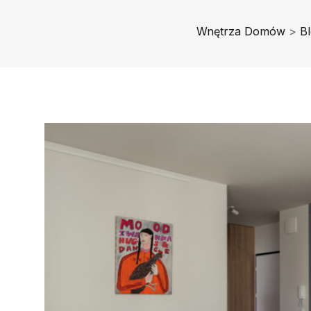
Wnętrza Domów
>
B