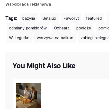
Współpraca reklamowa
Tags:
bazylia
Betalux
Faworyt
featured
odmiany pomidorów
Oxheart
podłoże
pomi
W. Legutko
warzywa na balkon
zabiegi pielęg
You Might Also Like