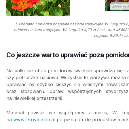
1. Oregano Lebiodka pospolita nasiona tradycyjne W. Legutko 6
odmian nasiona tradycyjne W. Legutko 4,79 zł / szt., kod 454089
Legutko 6,29zł / sz
Co jeszcze warto uprawiać poza pomido
Na balkonie obok pomidorów świetnie sprawdzą się
r
czy pietruszka naciowa. Wszystkie te warzywa można s
uprawiać by szybko cieszyć się własnymi nowalijkami
oraz stosowaniu upraw współrzędnych stworzysz
na niewielkiej przestrzeni!
Materiał powstał we współpracy z marką W. Leg
na
www.leroymerlin.pl
po pełną ofertę produktów mark