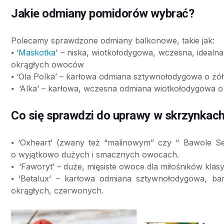
Jakie odmiany pomidorów wybrać?
Polecamy sprawdzone odmiany balkonowe, takie jak:
⦁ ‘
Maskotka
’ – niska, wiotkołodygowa, wczesna, idealna
okrągłych owoców
⦁ ‘Ola Polka’ – karłowa odmiana sztywnołodygowa o żó
⦁ ‘Alka’ – karłowa, wczesna odmiana wiotkołodygowa 
Co się sprawdzi do uprawy w skrzynkach
⦁ ‘Oxheart’ (zwany też “malinowym” czy “ Bawole 
o wyjątkowo dużych i smacznych owocach.
⦁ ‘Faworyt’ – duże, mięsiste owoce dla miłośników kla
⦁ ‘Betalux’ – karłowa odmiana sztywnołodygowa, 
okrągłych, czerwonych.