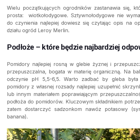
Wielu początkujących ogrodników zastanawia się, kt
prosta: wiotkołodygowe. Sztywnołodygowe nie wyma
do czynienia najlepiej dowiesz się czytając opis na o
działu ogród Leroy Merlin.
Podłoże – które będzie najbardziej odp
Pomidory najlepiej rosną w glebie żyznej i przepusz
przepuszczalna, bogata w materię organiczną. Na ba
odczynie pH 5,5-6,5. Warto zadbać by gleba była
pomidory z własnej rozsady najlepiej uzupełnić skrzy
lub innym materiałem poprawiającym przepuszczalnoś
podłoża do pomidorów. Kluczowym składnikiem potrzeb
zatem dostarczyć sadzonkom nawóz potasowy (syn
banana).