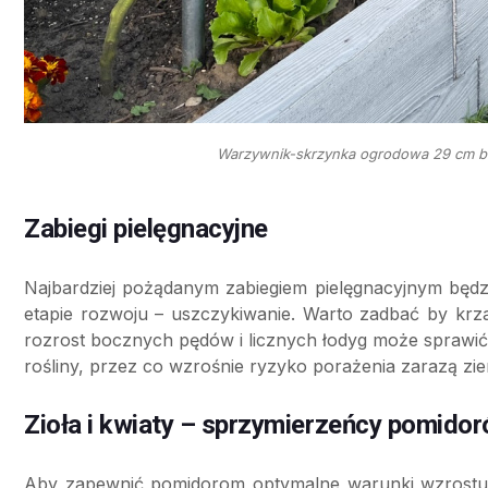
Warzywnik-skrzynka ogrodowa 29 cm b
Zabiegi pielęgnacyjne
Najbardziej pożądanym zabiegiem pielęgnacyjnym będ
etapie rozwoju – uszczykiwanie. Warto zadbać by krza
rozrost bocznych pędów i licznych łodyg może sprawić,
rośliny, przez co wzrośnie ryzyko porażenia zarazą zi
Zioła i kwiaty – sprzymierzeńcy pomido
Aby zapewnić pomidorom optymalne warunki wzrostu,