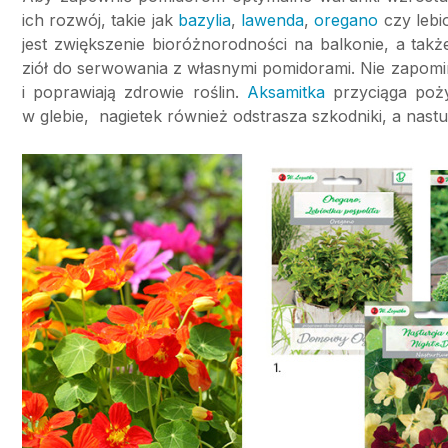
ich rozwój, takie jak
bazylia
,
lawenda
,
oregano
czy lebi
jest zwiększenie bioróżnorodności na balkonie, a ta
ziół do serwowania z własnymi pomidorami. Nie zapomin
i poprawiają zdrowie roślin.
Aksamitka
przyciąga poży
w glebie, nagietek również odstrasza szkodniki, a nast