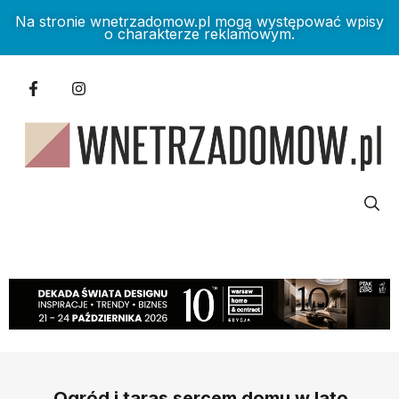
Na stronie wnetrzadomow.pl mogą występować wpisy
o charakterze reklamowym.
Ogród i taras sercem domu w lato.