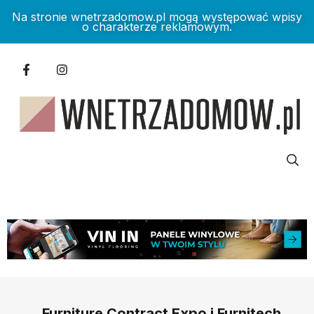
Na stronie wnetrzadomow.pl mogą występować wpisy
o charakterze reklamowym.
Furniture Contract Expo i Furnitech