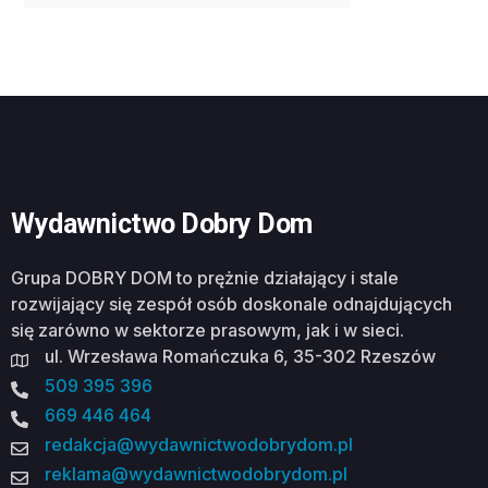
Wydawnictwo Dobry Dom
Grupa DOBRY DOM to prężnie działający i stale
rozwijający się zespół osób doskonale odnajdujących
się zarówno w sektorze prasowym, jak i w sieci.
ul. Wrzesława Romańczuka 6, 35-302 Rzeszów
509 395 396
669 446 464
redakcja@wydawnictwodobrydom.pl
reklama@wydawnictwodobrydom.pl