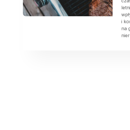
cza
let
wpł
i k
na 
nier