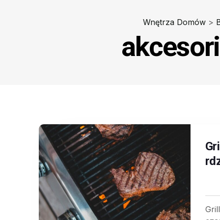
Wnętrza Domów
>
akcesori
Gr
rd
Gri