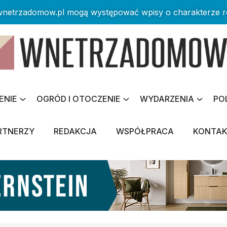
 wnetrzadomow.pl mogą występować wpisy o charakterze 
ENIE
OGRÓD I OTOCZENIE
WYDARZENIA
PO
RTNERZY
REDAKCJA
WSPÓŁPRACA
KONTA