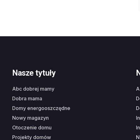
Nasze tytuły
N
abc dobrej mamy
dobra mama
domy energooszczędne
nowy magazyn
i
otoczenie domu
i
projekty domów