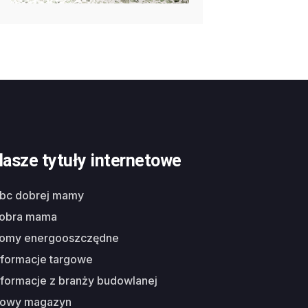
asze tytuły internetowe
abc dobrej mamy
dobra mama
domy energooszczędne
nformacje targowe
nformacje z branży budowlanej
nowy magazyn