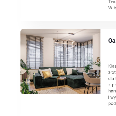
Two
W t
Oa
Kla
zło
dla
z p
har
i w
pode