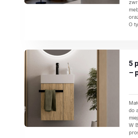
zwr
meb
ora
O ty
5 
– 
Mał
do 
miej
W B
pro