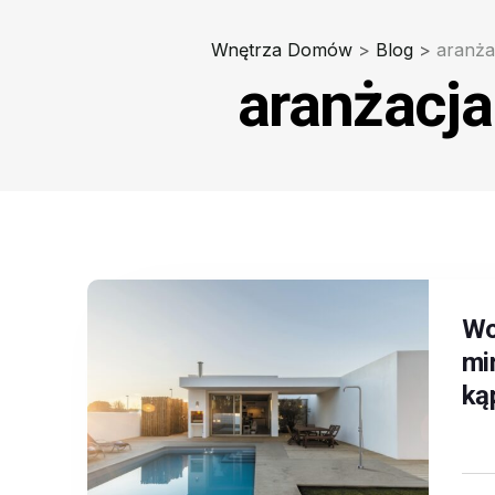
Wnętrza Domów
>
Blog
>
aranża
aranżacja
Wo
mi
ką