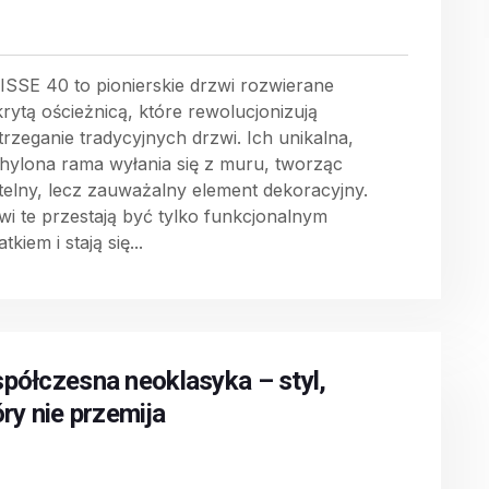
ISSE 40 to pionierskie drzwi rozwierane
krytą ościeżnicą, które rewolucjonizują
trzeganie tradycyjnych drzwi. Ich unikalna,
hylona rama wyłania się z muru, tworząc
telny, lecz zauważalny element dekoracyjny.
wi te przestają być tylko funkcjonalnym
tkiem i stają się...
półczesna neoklasyka – styl,
óry nie przemija