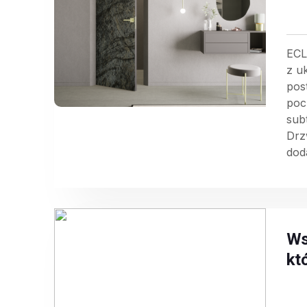
ECL
z u
pos
poc
sub
Drz
doda
Ws
kt