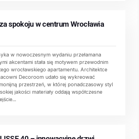
za spokoju w centrum Wrocławia
syka w nowoczesnym wydaniu przełamana
tymi akcentami stała się motywem przewodnim
 tego wrocławskiego apartamentu. Architektce
racowni Decoroom udało się wykreować
monijną przestrzeń, w której ponadczasowy styl
ysokiej jakości materiały oddają współczesne
jście...
LISSE 40 – innowacyjne drzwi