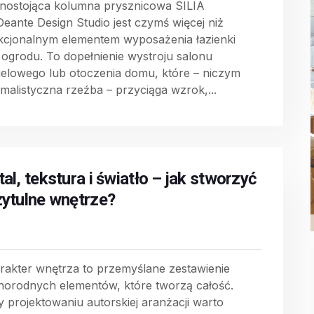
nostojąca kolumna prysznicowa SILIA
Deante Design Studio jest czymś więcej niż
kcjonalnym elementem wyposażenia łazienki
 ogrodu. To dopełnienie wystroju salonu
ielowego lub otoczenia domu, które – niczym
imalistyczna rzeźba – przyciąga wzrok,...
al, tekstura i światło – jak stworzyć
zytulne wnętrze?
rakter wnętrza to przemyślane zestawienie
norodnych elementów, które tworzą całość.
y projektowaniu autorskiej aranżacji warto