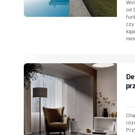
Wol
od 
fun
czy
kąp
min
Det
pr
Cha
róż
Prz