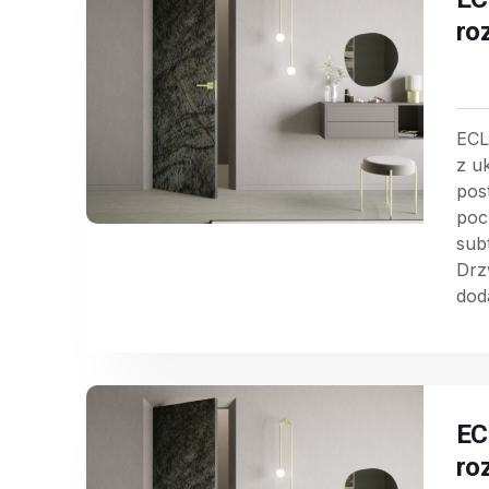
ro
ECL
z u
pos
poc
sub
Drz
doda
EC
ro