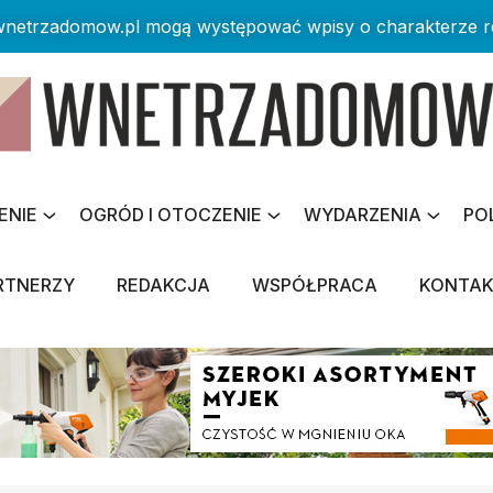
 wnetrzadomow.pl mogą występować wpisy o charakterze 
ENIE
OGRÓD I OTOCZENIE
WYDARZENIA
PO
RTNERZY
REDAKCJA
WSPÓŁPRACA
KONTA