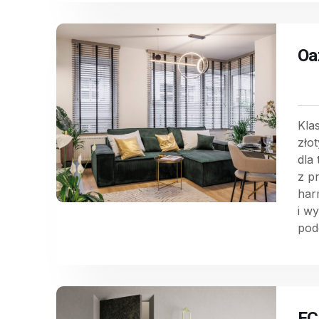
Oa
Kla
zło
dla
z p
har
i w
pode
EC