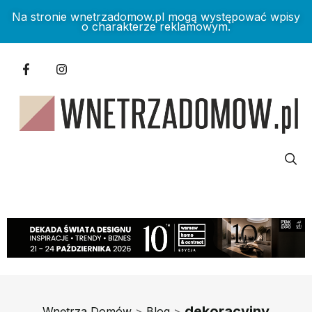
Na stronie wnetrzadomow.pl mogą występować wpisy
o charakterze reklamowym.
dekoracyjny
Wnętrza Domów
>
Blog
>