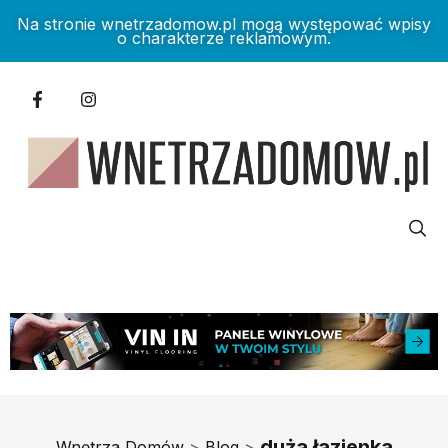
Na stronie wnetrzadomow.pl mogą występować wpisy
o charakterze reklamowym.
duża łazienka
Wnętrza Domów
>
Blog
>