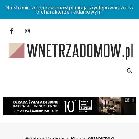
Na stronie wnetrzadomow.pl mogą występować wpisy
o charakterze reklamowym.
dworzec
Wnętrza Domów
>
Blog
>