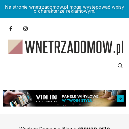
Na stronie wnetrzadomow.pl mogą występować wpisy
o charakterze reklamowym.
dywan arte
Wnętrza Domów
>
Blog
>