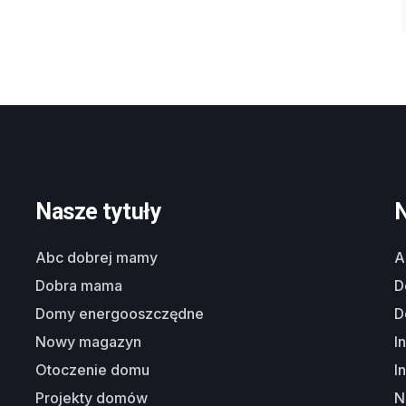
Nasze tytuły
N
abc dobrej mamy
dobra mama
domy energooszczędne
nowy magazyn
i
otoczenie domu
i
projekty domów