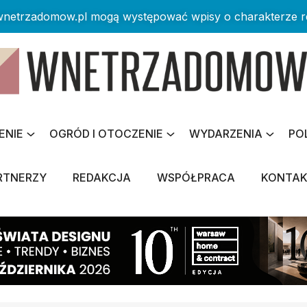
 wnetrzadomow.pl mogą występować wpisy o charakterze 
ENIE
OGRÓD I OTOCZENIE
WYDARZENIA
PO
RTNERZY
REDAKCJA
WSPÓŁPRACA
KONTA