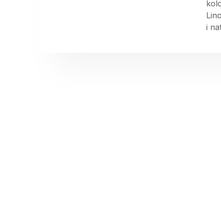
kol
Lin
i n