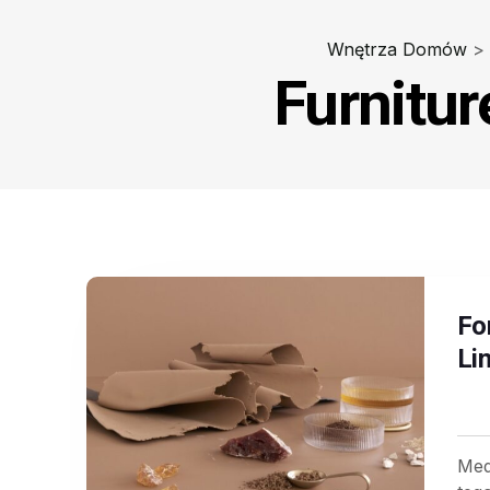
Wnętrza Domów
>
Furnitu
Fo
Li
Med