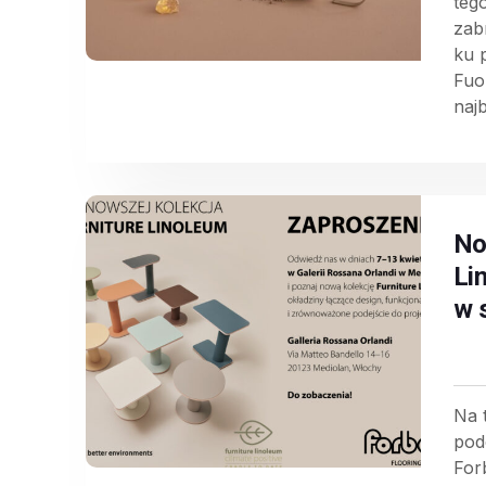
teg
zab
ku 
Fuo
najb
No
Li
w 
Na 
pod
For