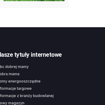
asze tytuły internetowe
abc dobrej mamy
dobra mama
domy energooszczędne
nformacje targowe
nformacje z branży budowlanej
nowy magazyn