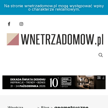
Na stronie wnetrzadomow.pl mogą występować wpisy
o charakterze reklamowym.
geometryczne
Wnętrza
>
Blog
>