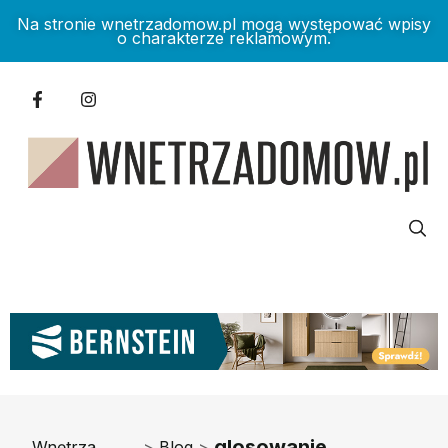
Na stronie wnetrzadomow.pl mogą występować wpisy
o charakterze reklamowym.
glosowanie
Wnętrza
>
Blog
>