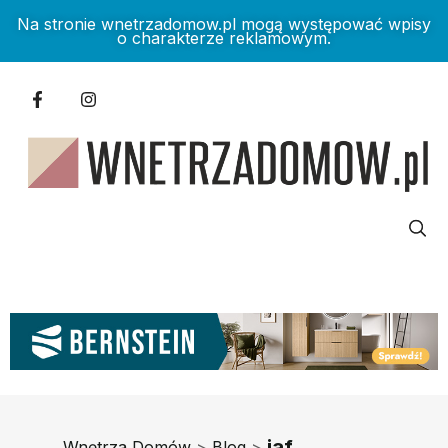
Na stronie wnetrzadomow.pl mogą występować wpisy
o charakterze reklamowym.
jaf
Wnętrza Domów
>
Blog
>