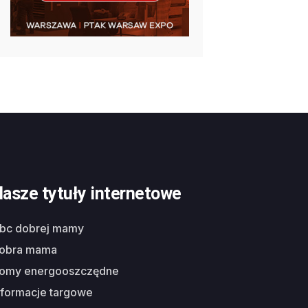
asze tytuły internetowe
abc dobrej mamy
dobra mama
domy energooszczędne
nformacje targowe