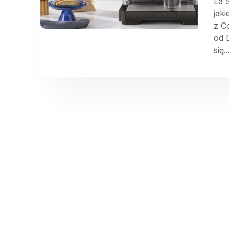
La 
jak
z C
od 
się..