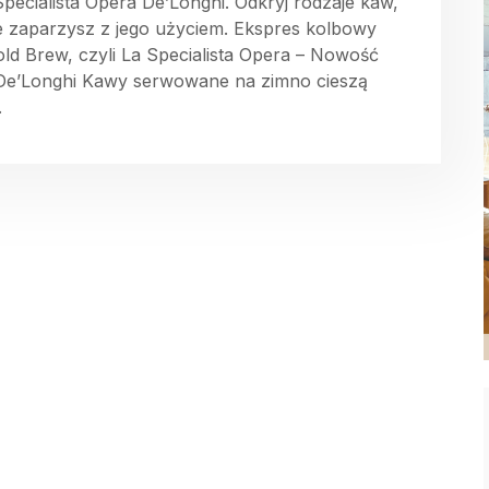
Specialista Opera De’Longhi. Odkryj rodzaje kaw,
ie zaparzysz z jego użyciem. Ekspres kolbowy
old Brew, czyli La Specialista Opera – Nowość
De’Longhi Kawy serwowane na zimno cieszą
.