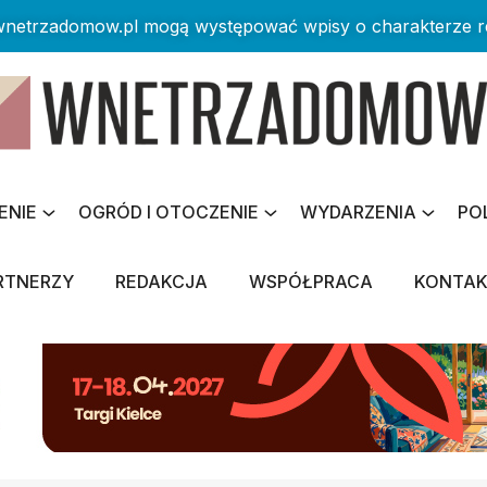
 wnetrzadomow.pl mogą występować wpisy o charakterze 
ENIE
OGRÓD I OTOCZENIE
WYDARZENIA
PO
RTNERZY
REDAKCJA
WSPÓŁPRACA
KONTA