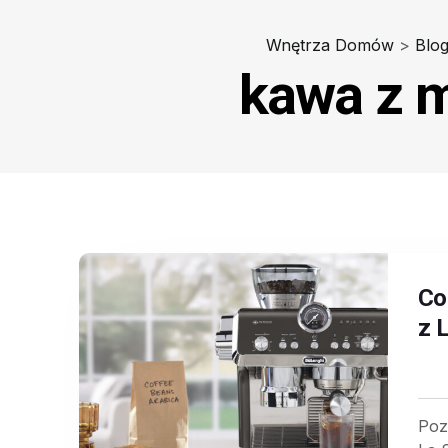
Wnętrza Domów
>
Blo
kawa z 
Co
z 
Poz