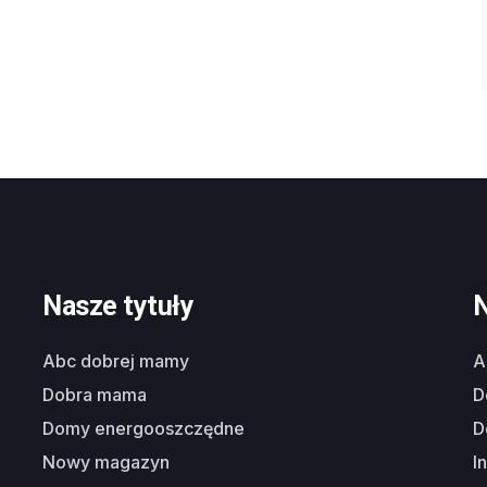
Nasze tytuły
N
abc dobrej mamy
dobra mama
domy energooszczędne
nowy magazyn
i