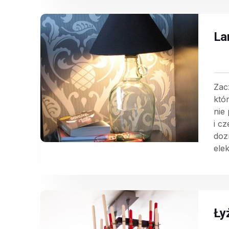
La
Zacz
któ
nie 
i c
doz
elek
Ły