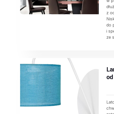
w p
dłu
z o
Nis
do 
i s
ze 
La
od
Lat
chw