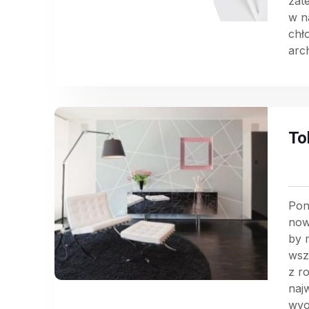
zat
w n
chł
arch
To
Pon
now
by 
wsz
z r
naj
wyo