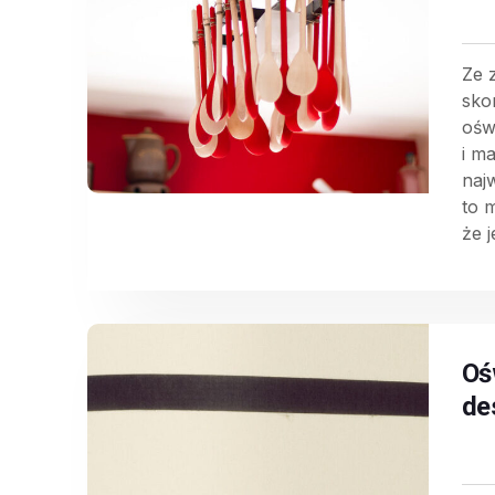
Ze 
sko
ośw
i m
naj
to 
że 
Oś
de