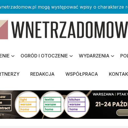
 wnetrzadomow.pl mogą występować wpisy o charakterze 
ENIE
OGRÓD I OTOCZENIE
WYDARZENIA
PO
RTNERZY
REDAKCJA
WSPÓŁPRACA
KONTA