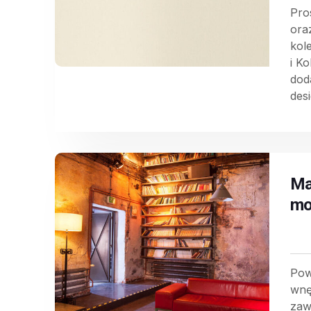
Pro
ora
kol
i K
dod
des
Ma
mo
Pow
wnę
zaw