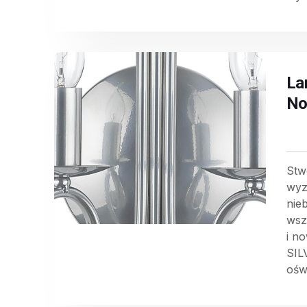
La
No
Stw
wyz
nie
wsz
i n
SIL
oświ