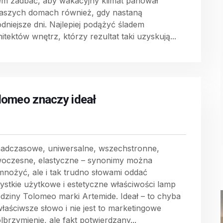
em zadbać, aby wakacyjny klimat panował
aszych domach również, gdy nastaną
odniejsze dni. Najlepiej podążyć śladem
itektów wnętrz, którzy rezultat taki uzyskują...
lomeo znaczy ideał
adczasowe, uniwersalne, wszechstronne,
oczesne, elastyczne – synonimy można
mnożyć, ale i tak trudno słowami oddać
ystkie użytkowe i estetyczne właściwości lamp
odziny Tolomeo marki Artemide. Ideał – to chyba
właściwsze słowo i nie jest to marketingowe
lbrzymienie, ale fakt potwierdzany...