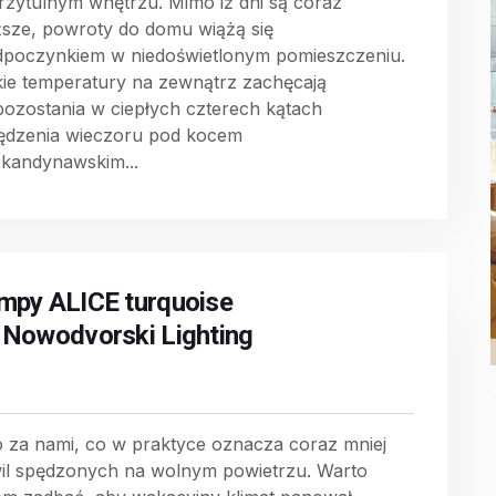
rzytulnym wnętrzu. Mimo iż dni są coraz
ższe, powroty do domu wiążą się
dpoczynkiem w niedoświetlonym pomieszczeniu.
kie temperatury na zewnątrz zachęcają
pozostania w ciepłych czterech kątach
pędzenia wieczoru pod kocem
skandynawskim...
mpy ALICE turquoise
 Nowodvorski Lighting
o za nami, co w praktyce oznacza coraz mniej
il spędzonych na wolnym powietrzu. Warto