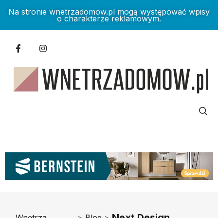
Na stronie wnetrzadomow.pl mogą występować wpisy
o charakterze reklamowym.
Next Design
Wnętrza
>
Blog
>