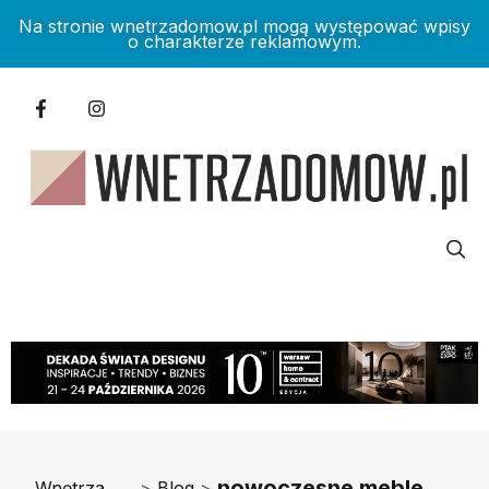
Na stronie wnetrzadomow.pl mogą występować wpisy
o charakterze reklamowym.
nowoczesne meble
Wnętrza
>
Blog
>