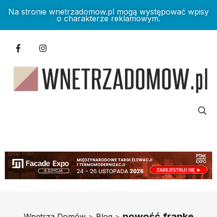
Na stronie wnetrzadomow.pl mogą występować wpisy
o charakterze reklamowym.
nowość franke
Wnętrza Domów
>
Blog
>