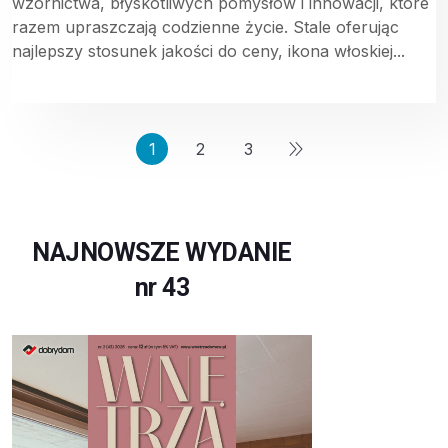
wzornictwa, błyskotliwych pomysłów i innowacji, które
razem upraszczają codzienne życie. Stale oferując
najlepszy stosunek jakości do ceny, ikona włoskiej...
1
2
3
NAJNOWSZE WYDANIE
nr 43