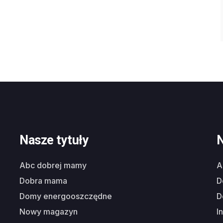
Nasze tytuły
N
abc dobrej mamy
dobra mama
domy energooszczędne
nowy magazyn
i