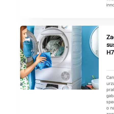
inn
Za
su
H7
Can
urz
pra
gab
spe
o na