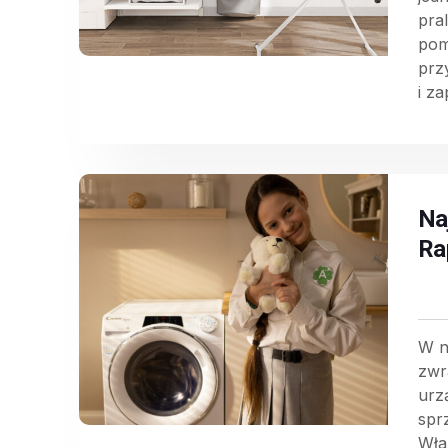
pra
pom
prz
i za
Na
Ra
W n
zwr
urz
spr
Właś