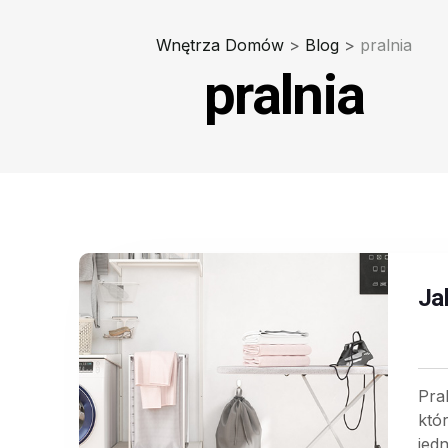
Wnętrza Domów
>
Blog
>
pralnia
pralnia
Ja
Pra
któ
jed