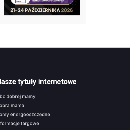
asze tytuły internetowe
abc dobrej mamy
dobra mama
domy energooszczędne
nformacje targowe