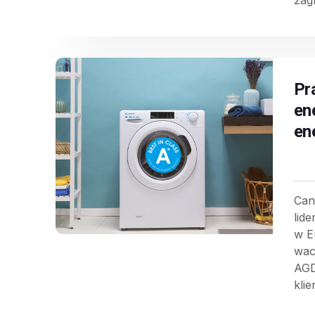
zagn
Pr
en
en
Can
lid
w E
wac
AGD
klie