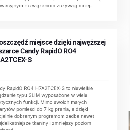
owacyjnym rozwiązaniom zużywają mniej...
oszczędź miejsce dzięki najwęższej
szarce Candy RapidO RO4
A2TCEX-S
dy RapidO RO4 H7A2TCEX-S to niewielkie
ądzenie typu SLIM wyposażone w wiele
ktycznych funkcji. Mimo swoich małych
arytów pomieści do 7 kg prania, a dzięki
cjalnie dobranym programom zadba nawet
jdelikatniejsze tkaniny i zmniejszy poziom