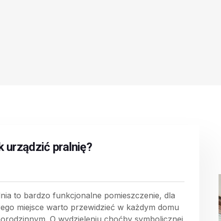
k urządzić pralnię?
lnia to bardzo funkcjonalne pomieszczenie, dla
rego miejsce warto przewidzieć w każdym domu
norodzinnym. O wydzieleniu choćby symbolicznej