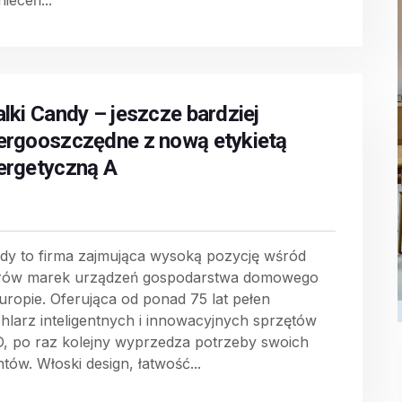
ieceń...
alki Candy – jeszcze bardziej
ergooszczędne z nową etykietą
ergetyczną A
dy to firma zajmująca wysoką pozycję wśród
erów marek urządzeń gospodarstwa domowego
uropie. Oferująca od ponad 75 lat pełen
hlarz inteligentnych i innowacyjnych sprzętów
, po raz kolejny wyprzedza potrzeby swoich
ntów. Włoski design, łatwość...