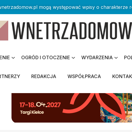
 wnetrzadomow.pl mogą występować wpisy o charakterze 
ENIE
OGRÓD I OTOCZENIE
WYDARZENIA
PO
RTNERZY
REDAKCJA
WSPÓŁPRACA
KONTA