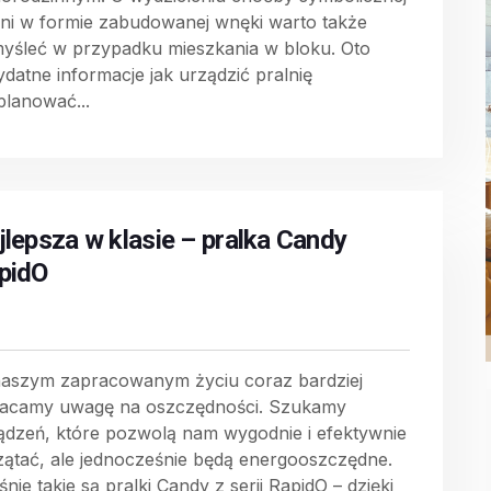
lni w formie zabudowanej wnęki warto także
yśleć w przypadku mieszkania w bloku. Oto
ydatne informacje jak urządzić pralnię
planować...
jlepsza w klasie – pralka Candy
pidO
aszym zapracowanym życiu coraz bardziej
acamy uwagę na oszczędności. Szukamy
ądzeń, które pozwolą nam wygodnie i efektywnie
zątać, ale jednocześnie będą energooszczędne.
nie takie są pralki Candy z serii RapidO – dzięki