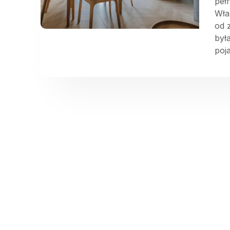
peł
Właś
od 
był
poj