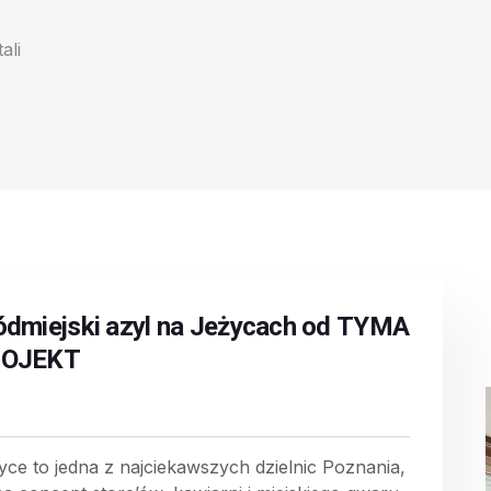
ali
ódmiejski azyl na Jeżycach od TYMA
OJEKT
yce to jedna z najciekawszych dzielnic Poznania,