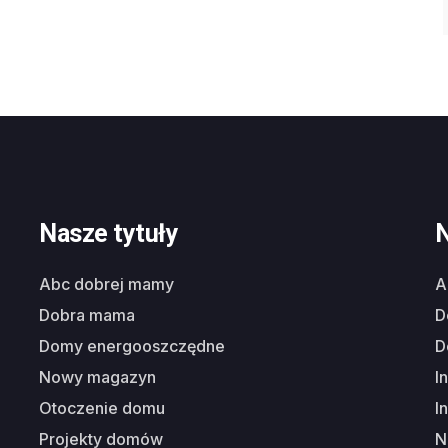
Nasze tytuły
N
abc dobrej mamy
dobra mama
domy energooszczędne
nowy magazyn
i
otoczenie domu
i
projekty domów