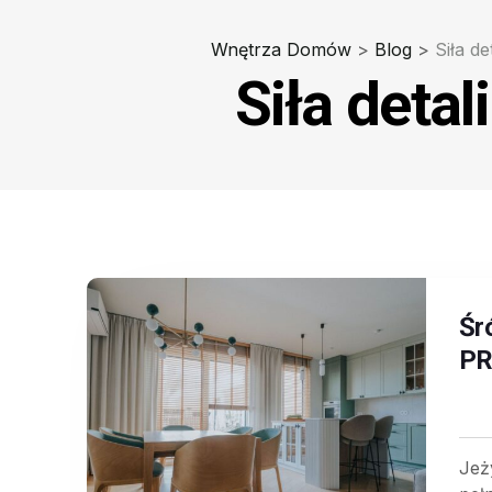
Wnętrza Domów
>
Blog
>
Siła det
Siła detali
Śr
PR
Jeż