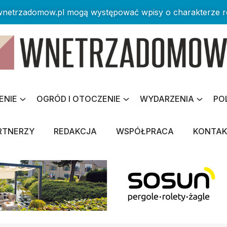
 wnetrzadomow.pl mogą występować wpisy o charakterze 
ENIE
OGRÓD I OTOCZENIE
WYDARZENIA
PO
RTNERZY
REDAKCJA
WSPÓŁPRACA
KONTA