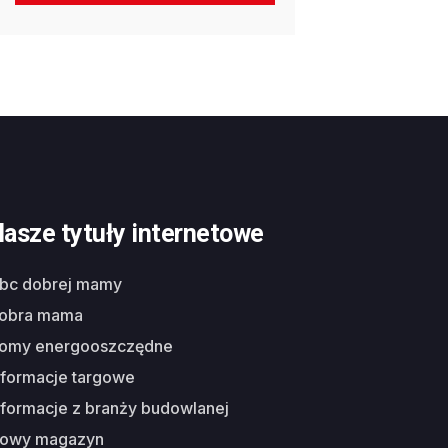
asze tytuły internetowe
abc dobrej mamy
dobra mama
domy energooszczędne
nformacje targowe
nformacje z branży budowlanej
nowy magazyn