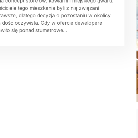
na concept store’ów, kawiarni i miejskiego gwaru.
ciciele tego mieszkania byli z nią związani
zawsze, dlatego decyzja o pozostaniu w okolicy
a dość oczywista. Gdy w ofercie dewelopera
awiło się ponad stumetrowe...