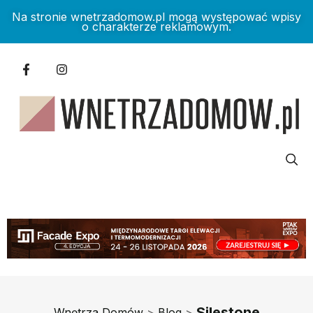
Na stronie wnetrzadomow.pl mogą występować wpisy
o charakterze reklamowym.
Silestone
Wnętrza Domów
>
Blog
>