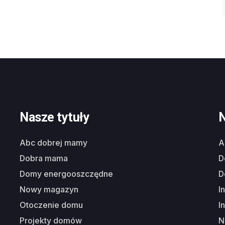
Nasze tytuły
N
abc dobrej mamy
dobra mama
domy energooszczędne
nowy magazyn
i
otoczenie domu
i
projekty domów