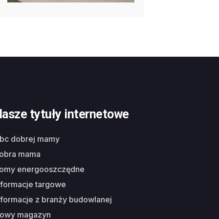
asze tytuły internetowe
abc dobrej mamy
dobra mama
domy energooszczędne
nformacje targowe
nformacje z branży budowlanej
nowy magazyn