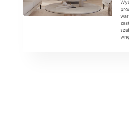
Wyb
pro
war
zas
sza
wnę