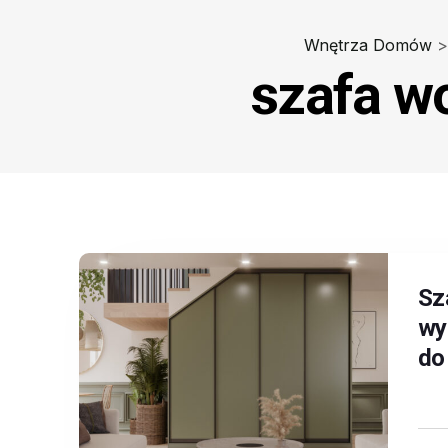
Wnętrza Domów
>
szafa w
Sz
wy
do