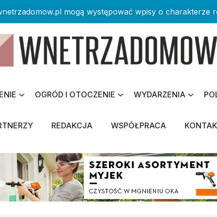
 wnetrzadomow.pl mogą występować wpisy o charakterze 
ENIE
OGRÓD I OTOCZENIE
WYDARZENIA
PO
RTNERZY
REDAKCJA
WSPÓŁPRACA
KONTA