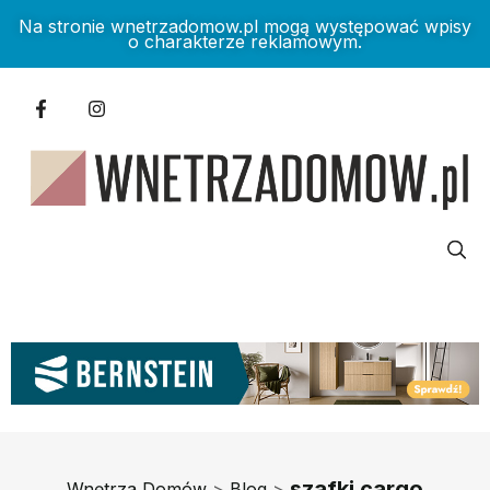
Na stronie wnetrzadomow.pl mogą występować wpisy
o charakterze reklamowym.
szafki cargo
Wnętrza Domów
>
Blog
>