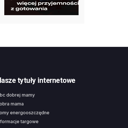
asze tytuły internetowe
abc dobrej mamy
dobra mama
domy energooszczędne
nformacje targowe