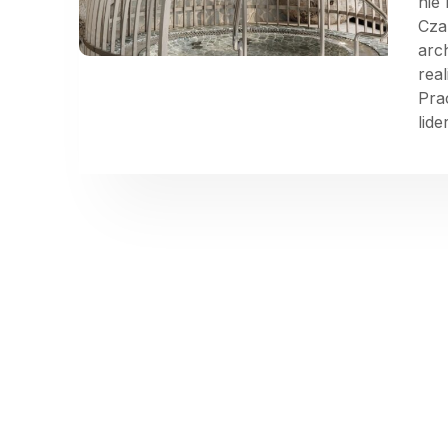
nie
Cza
arc
rea
Pra
lide