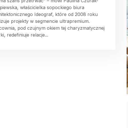
 ma szans przetrwać” – mówi Paulina Czurak-
piewska, właścicielka sopockiego biura
hitektonicznego Ideograf, które od 2008 roku
lizuje projekty w segmencie ultrapremium.
cownia, pod czujnym okiem tej charyzmatycznej
rki, redefiniuje relacje...