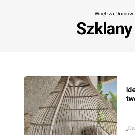
Wnętrza Domów
Szklany
Id
tw
„De