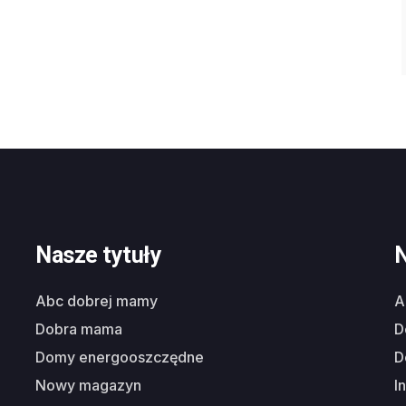
Nasze tytuły
N
abc dobrej mamy
dobra mama
domy energooszczędne
nowy magazyn
i