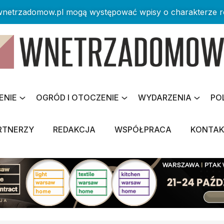
 wnetrzadomow.pl mogą występować wpisy o charakterze 
ENIE
OGRÓD I OTOCZENIE
WYDARZENIA
PO
RTNERZY
REDAKCJA
WSPÓŁPRACA
KONTA