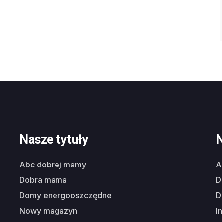
Nasze tytuły
N
abc dobrej mamy
dobra mama
domy energooszczędne
nowy magazyn
i