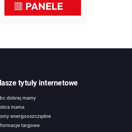
asze tytuły internetowe
abc dobrej mamy
dobra mama
domy energooszczędne
nformacje targowe