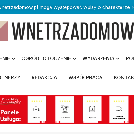
 wnetrzadomow.pl mogą występować wpisy o charakterze 
ENIE
OGRÓD I OTOCZENIE
WYDARZENIA
PO
RTNERZY
REDAKCJA
WSPÓŁPRACA
KONTA