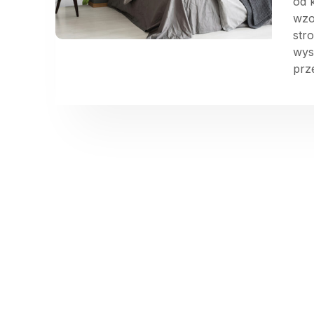
od 
wzo
str
wys
prz