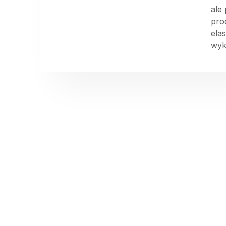
ale
pro
ela
wyk