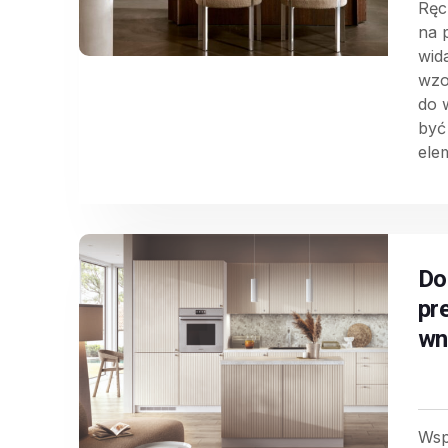
Ręc
na 
wid
wzo
do 
być
elem
Do
pr
wn
Wsp