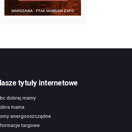
asze tytuły internetowe
abc dobrej mamy
dobra mama
domy energooszczędne
nformacje targowe