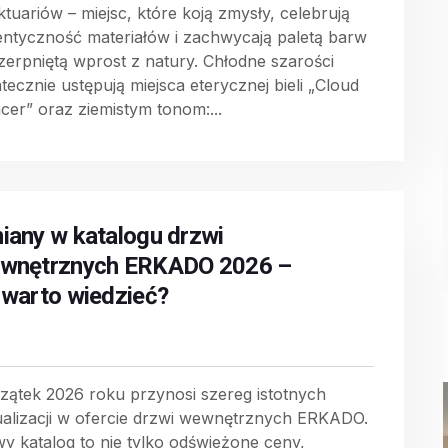
ktuariów – miejsc, które koją zmysły, celebrują
entyczność materiałów i zachwycają paletą barw
zerpniętą wprost z natury. Chłodne szarości
tecznie ustępują miejsca eterycznej bieli „Cloud
cer” oraz ziemistym tonom:...
iany w katalogu drzwi
wnętrznych ERKADO 2026 –
 warto wiedzieć?
zątek 2026 roku przynosi szereg istotnych
ualizacji w ofercie drzwi wewnętrznych ERKADO.
y katalog to nie tylko odświeżone ceny,