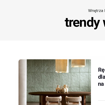
Wnętrza
trendy
Rę
dl
na