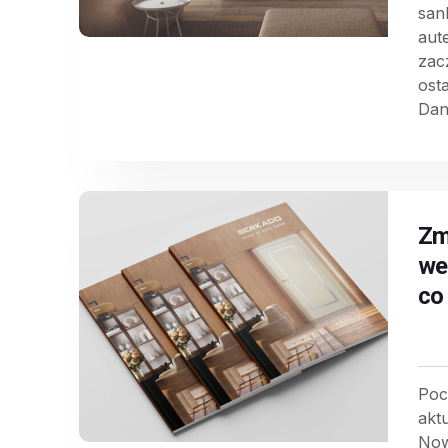
san
aut
zac
osta
Dan
Zm
we
co
Poc
akt
Now