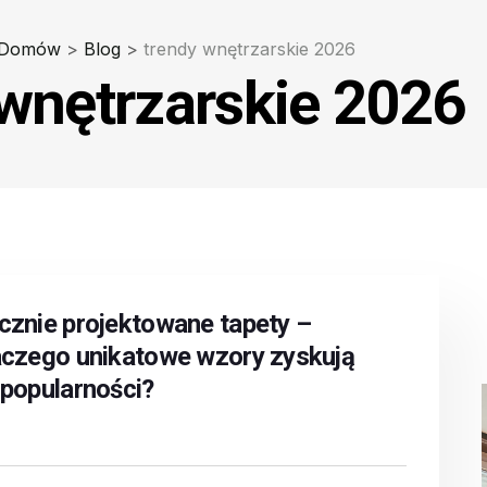
 Domów
>
Blog
>
trendy wnętrzarskie 2026
 wnętrzarskie 2026
cznie projektowane tapety –
aczego unikatowe wzory zyskują
 popularności?