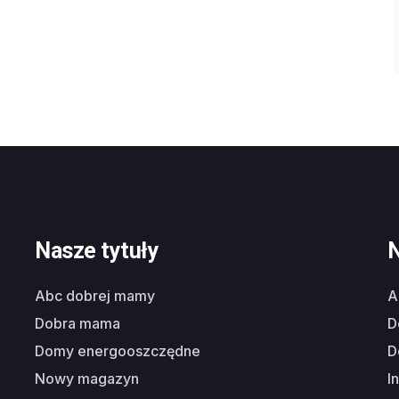
Nasze tytuły
N
abc dobrej mamy
dobra mama
domy energooszczędne
nowy magazyn
i