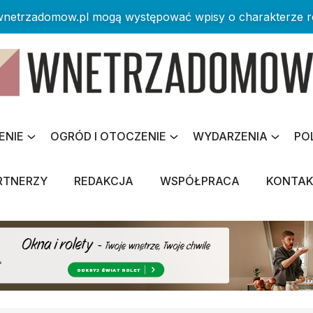
 wnetrzadomow.pl mogą występować wpisy o charakterze 
ENIE
OGRÓD I OTOCZENIE
WYDARZENIA
PO
RTNERZY
REDAKCJA
WSPÓŁPRACA
KONTA