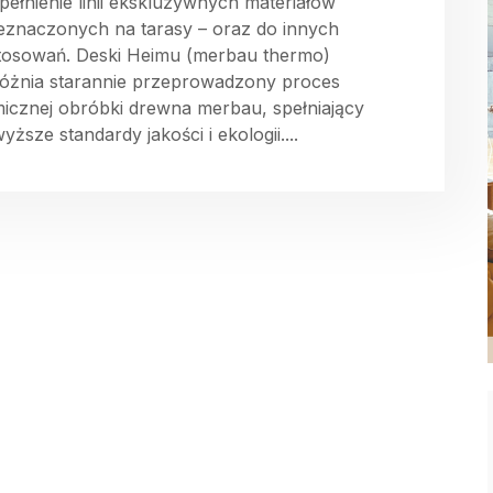
pełnienie linii ekskluzywnych materiałów
eznaczonych na tarasy – oraz do innych
tosowań. Deski Heimu (merbau thermo)
óżnia starannie przeprowadzony proces
micznej obróbki drewna merbau, spełniający
yższe standardy jakości i ekologii....