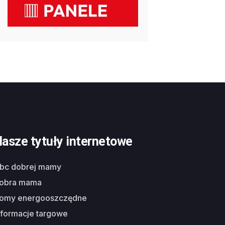
asze tytuły internetowe
abc dobrej mamy
dobra mama
domy energooszczędne
nformacje targowe