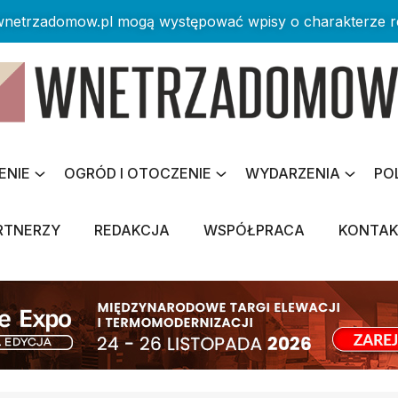
 wnetrzadomow.pl mogą występować wpisy o charakterze 
ENIE
OGRÓD I OTOCZENIE
WYDARZENIA
PO
RTNERZY
REDAKCJA
WSPÓŁPRACA
KONTA