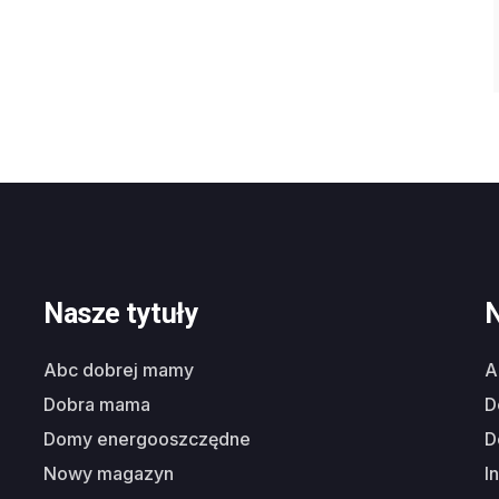
Nasze tytuły
N
abc dobrej mamy
dobra mama
domy energooszczędne
nowy magazyn
i