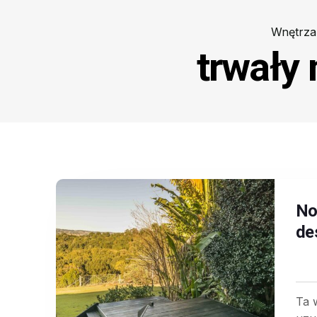
Wnętrz
trwały 
No
de
Ta 