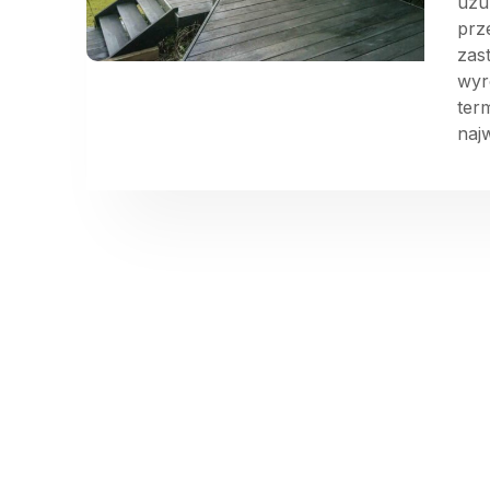
uzu
prz
zas
wyr
ter
najw