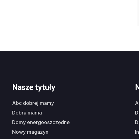
Nasze tytuły
N
abc dobrej mamy
dobra mama
domy energooszczędne
nowy magazyn
i