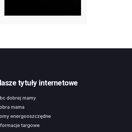
asze tytuły internetowe
abc dobrej mamy
dobra mama
domy energooszczędne
nformacje targowe