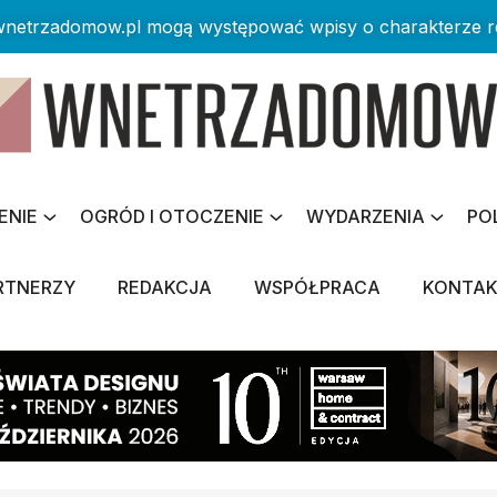
 wnetrzadomow.pl mogą występować wpisy o charakterze 
ENIE
OGRÓD I OTOCZENIE
WYDARZENIA
PO
RTNERZY
REDAKCJA
WSPÓŁPRACA
KONTA