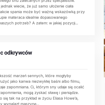
owego snu zalecanych przez specjalistów.
 jednak wiecie, że już samo ułożenie ciała
rakcie spania może być ważną wskazówką przy
upie materaca idealnie dopasowanego
naszych potrzeb? A zatem: w jakiej pozycji...
c odkrywców
kszość marzeń sennych, które mogłyby
łużyć jako kanwa niezwykłej baśni albo filmu,
taje zapomniana. Ci, którym sny udaje się ocalić
zapomnienia, mogą zyskać sławę i pieniądze.
ło się tak na przykład w życiu Eliasa Howe’a,
ry wynalazł maszynę...