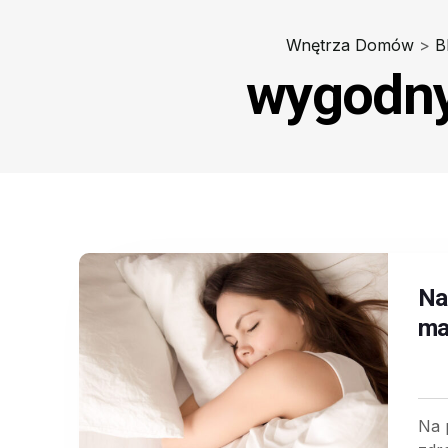
Wnętrza Domów
>
B
wygodny
Na
ma
Na 