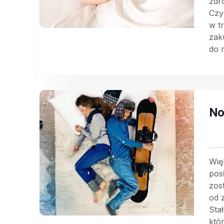
zdr
Czy
w t
zak
do 
No
Wię
pos
zos
od 
Sta
któ