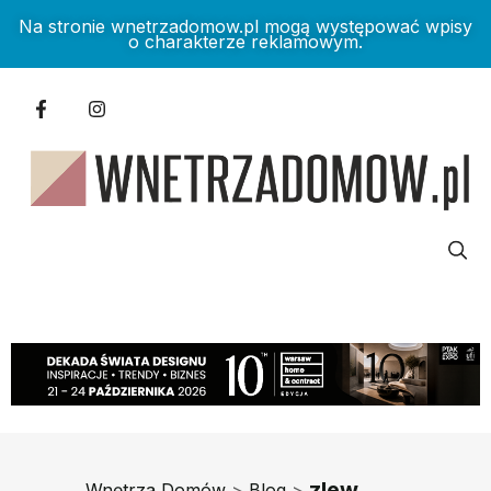
Na stronie wnetrzadomow.pl mogą występować wpisy
o charakterze reklamowym.
zlew
Wnętrza Domów
>
Blog
>