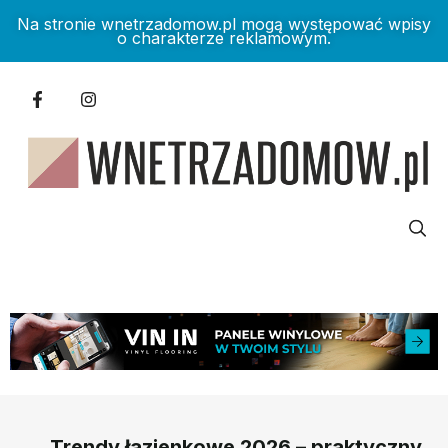
Na stronie wnetrzadomow.pl mogą występować wpisy
o charakterze reklamowym.
Trendy łazienkowe 2026 – praktyczny