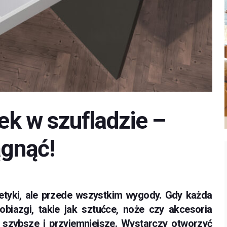
k w szufladzie –
ągnąć!
tetyki, ale przede wszystkim wygody. Gdy każda
biazgi, takie jak sztućce, noże czy akcesoria
 szybsze i przyjemniejsze. Wystarczy otworzyć