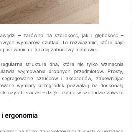
krawędzi – zarówno na szerokość, jak i głębokość –
owych wymiarów szuflad. To rozwiązanie, które daje
 dopasowanie do każdej zabudowy meblowej.
regularna struktura dna, która nie tylko wzmacnia
ułatwia wyjmowanie drobnych przedmiotów. Prosty,
segregowanie sztućców i akcesoriów, zapewniając
cowane wymiary przegródek pozwalają na doskonałą
atki czy obieraczki – dzięki czemu w szufladzie zawsze
 i ergonomia
ganizer na noże, zaprojektowany z myślą o wkładach