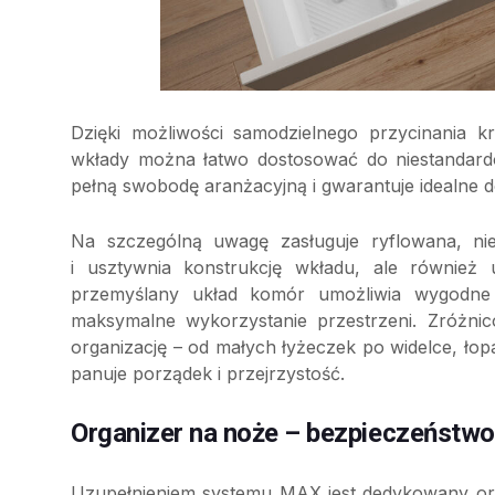
Dzięki możliwości samodzielnego przycinania 
wkłady można łatwo dostosować do niestandard
pełną swobodę aranżacyjną i gwarantuje idealne
Na szczególną uwagę zasługuje ryflowana, nie
i usztywnia konstrukcję wkładu, ale również 
przemyślany układ komór umożliwia wygodne 
maksymalne wykorzystanie przestrzeni. Zróżni
organizację – od małych łyżeczek po widelce, łop
panuje porządek i przejrzystość.
Organizer na noże – bezpieczeństwo
Uzupełnieniem systemu MAX jest dedykowany or