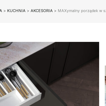
A
>
KUCHNIA
>
AKCESORIA
>
MAXymalny porządek w szu