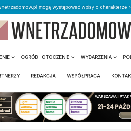
 wnetrzadomow.pl mogą występować wpisy o charakterze 
ENIE
OGRÓD I OTOCZENIE
WYDARZENIA
PO
RTNERZY
REDAKCJA
WSPÓŁPRACA
KONTA