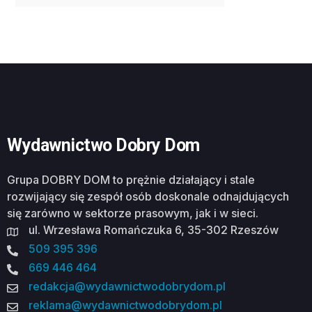
Wydawnictwo Dobry Dom
Grupa DOBRY DOM to prężnie działający i stale
rozwijający się zespół osób doskonale odnajdujących
się zarówno w sektorze prasowym, jak i w sieci.
ul. Wrzesława Romańczuka 6, 35-302 Rzeszów
509 395 396
669 446 464
redakcja@wydawnictwodobrydom.pl
reklama@wydawnictwodobrydom.pl