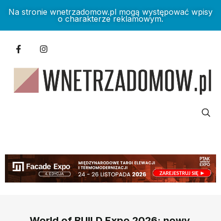
Na stronie wnetrzadomow.pl mogą występować wpisy
o charakterze reklamowym.
World of BUILD Expo 2026: nowy