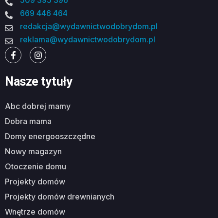
509 395 396
669 446 464
redakcja@wydawnictwodobrydom.pl
reklama@wydawnictwodobrydom.pl
Nasze tytuły
abc dobrej mamy
dobra mama
domy energooszczędne
nowy magazyn
otoczenie domu
projekty domów
projekty domów drewnianych
wnętrze domów