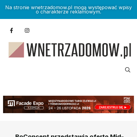
Na stronie wnetrzadomow.pl mogą występować wpisy
o charakterze reklamowym.
BoConcept przedstawia ofertę Mid-