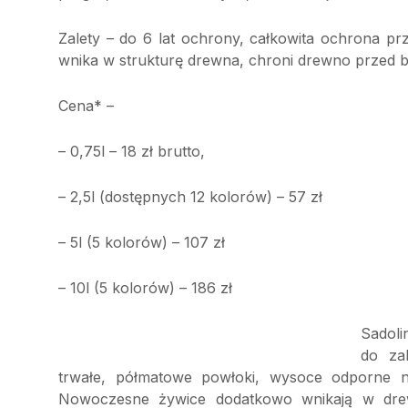
Zalety – do 6 lat ochrony, całkowita ochrona p
wnika w strukturę drewna, chroni drewno przed b
Cena* –
– 0,75l – 18 zł brutto,
– 2,5l (dostępnych 12 kolorów) – 57 zł
– 5l (5 kolorów) – 107 zł
– 10l (5 kolorów) – 186 zł
Sadol
do za
trwałe, półmatowe powłoki, wysoce odporne n
Nowoczesne żywice dodatkowo wnikają w drew