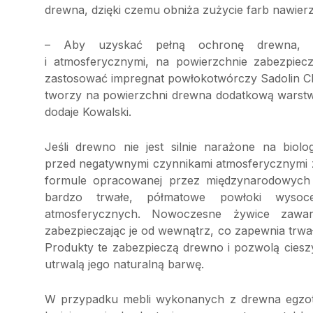
drewna, dzięki czemu obniża zużycie farb nawie
– Aby uzyskać pełną ochronę drewna, za
i atmosferycznymi, na powierzchnie zabezpiec
zastosować impregnat powłokotwórczy Sadolin Cla
tworzy na powierzchni drewna dodatkową warstw
dodaje Kowalski.
Jeśli drewno nie jest silnie narażone na biol
przed negatywnymi czynnikami atmosferycznymi za
formule opracowanej przez międzynarodowych e
bardzo trwałe, półmatowe powłoki wysoc
atmosferycznych. Nowoczesne żywice zawa
zabezpieczając je od wewnątrz, co zapewnia trwał
Produkty te zabezpieczą drewno i pozwolą ciesz
utrwalą jego naturalną barwę.
W przypadku mebli wykonanych z drewna egzot