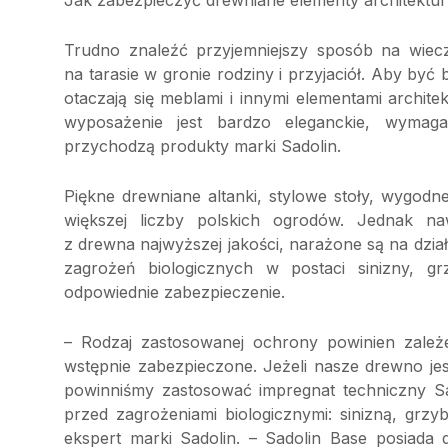
Jak zabezpieczyć drewniane elementy architektury
Trudno znaleźć przyjemniejszy sposób na wiec
na tarasie w gronie rodziny i przyjaciół. Aby być
otaczają się meblami i innymi elementami archi
wyposażenie jest bardzo eleganckie, wymag
przychodzą produkty marki Sadolin.
Piękne drewniane altanki, stylowe stoły, wygodn
większej liczby polskich ogrodów. Jednak n
z drewna najwyższej jakości, narażone są na dzi
zagrożeń biologicznych w postaci sinizny, g
odpowiednie zabezpieczenie.
– Rodzaj zastosowanej ochrony powinien zależ
wstępnie zabezpieczone. Jeżeli nasze drewno je
powinniśmy zastosować impregnat techniczny Sa
przed zagrożeniami biologicznymi: sinizną, grz
ekspert marki Sadolin. – Sadolin Base posiada