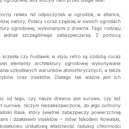
 ogrodowej, aby służyły nam przez długie lata?
zorny relaks niż odpoczynek w ogrodzie, w altance,
 bliżej natury, Polacy coraz częściej w swoich ogrodach
tektury ogrodowej, wykonanymi z drewna. Tego rodzaju
a jednak szczególnego zabezpieczenia. Z pomocą
e krzesła czy huśtawki w stylu retro są ozdobą coraz
awet elementy architektury ogrodowej wykonywane
ałanie szkodliwych warunków atmosferycznych, a także
rzybów oraz insektów. Dlatego tak ważne jest ich
eć od tego, czy nasze drewno jest surowe, czy też
st surowe, niczym niezabezpieczone, do jego ochrony
dolin Base, który świetnie zabezpieczy powierzchnię
ybami i działaniem insektów – mówi Nikodem Kowalski,
 dodatkowo unikatową właściwość redukcji chłonności