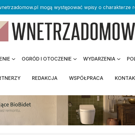
 wnetrzadomow.pl mogą występować wpisy o charakterze 
ENIE
OGRÓD I OTOCZENIE
WYDARZENIA
PO
RTNERZY
REDAKCJA
WSPÓŁPRACA
KONTA