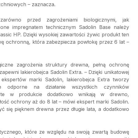
rzchniowych – zaznacza.
równo przed zagrożeniami biologicznymi, jak
zone impregnatem technicznym Sadolin Base należy
ssic HP. Dzięki wysokiej zawartości żywic produkt ten
ę ochronną, która zabezpiecza powłokę przez 6 lat –
ogiczne zagrożenia struktury drewna, pełną ochronę
pewni lakierobejca Sadolin Extra. – Dzięki unikatowej
kspertów marki Sadolin, lakierobejca Extra tworzy
e odporne na działanie wszystkich czynników
rte w produkcie dodatkowo wnikają w drewno,
ość ochrony aż do 8 lat – mówi ekspert marki Sadolin.
yć się pięknem drewna przez długie lata, a dodatkowo
ycznego, które ze względu na swoją zwartą budowę