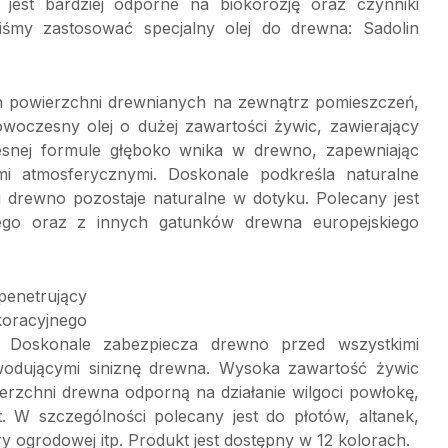
e jest bardziej odporne na biokorozję oraz czynniki
śmy zastosować specjalny olej do drewna: Sadolin
h powierzchni drewnianych na zewnątrz pomieszczeń,
woczesny olej o dużej zawartości żywic, zawierający
zesnej formule głęboko wnika w drewno, zapewniając
i atmosferycznymi. Doskonale podkreśla naturalne
 drewno pozostaje naturalne w dotyku. Polecany jest
go oraz z innych gatunków drewna europejskiego
enetrujący
oracyjnego
 Doskonale zabezpiecza drewno przed wszystkimi
odującymi siniznę drewna. Wysoka zawartość żywic
rzchni drewna odporną na działanie wilgoci powłokę,
. W szczególności polecany jest do płotów, altanek,
ry ogrodowej itp. Produkt jest dostępny w 12 kolorach.