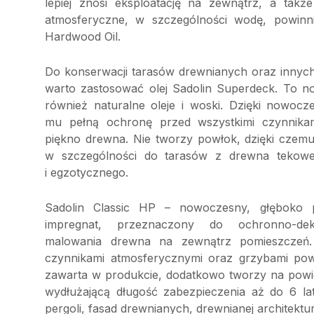
lepiej znosi eksploatację na zewnątrz, a takż
atmosferyczne, w szczególności wodę, powinni
Hardwood Oil.
Do konserwacji tarasów drewnianych oraz innyc
warto zastosować olej Sadolin Superdeck. To no
również naturalne oleje i woski. Dzięki nowoc
mu pełną ochronę przed wszystkimi czynnikam
piękno drewna. Nie tworzy powłok, dzięki czemu
w szczególności do tarasów z drewna tekowe
i egzotycznego.
Sadolin Classic HP – nowoczesny, głęboko p
impregnat, przeznaczony do ochronno-dek
malowania drewna na zewnątrz pomieszczeń.
czynnikami atmosferycznymi oraz grzybami pow
zawarta w produkcie, dodatkowo tworzy na powie
wydłużającą długość zabezpieczenia aż do 6 lat
pergoli, fasad drewnianych, drewnianej architektu