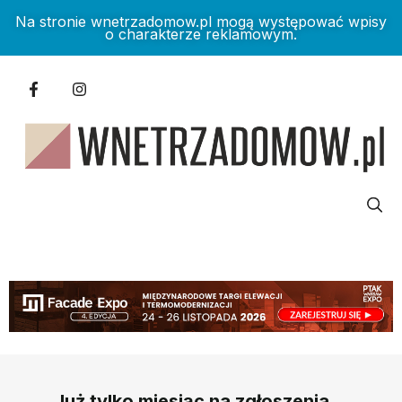
Na stronie wnetrzadomow.pl mogą występować wpisy
o charakterze reklamowym.
Już tylko miesiąc na zgłoszenia