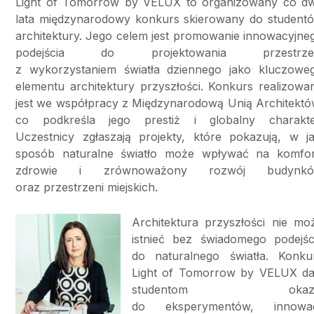
Light of Tomorrow by VELUX to organizowany co d
lata międzynarodowy konkurs skierowany do student
architektury. Jego celem jest promowanie innowacyjne
podejścia do projektowania przestrze
z wykorzystaniem światła dziennego jako kluczowe
elementu architektury przyszłości. Konkurs realizowa
jest we współpracy z Międzynarodową Unią Architektó
co podkreśla jego prestiż i globalny charakte
Uczestnicy zgłaszają projekty, które pokazują, w ja
sposób naturalne światło może wpływać na komfor
zdrowie i zrównoważony rozwój budynk
oraz przestrzeni miejskich.
Architektura przyszłości nie mo
istnieć bez świadomego podejśc
do naturalnego światła. Konku
Light of Tomorrow by VELUX da
studentom okazj
do eksperymentów, innowac