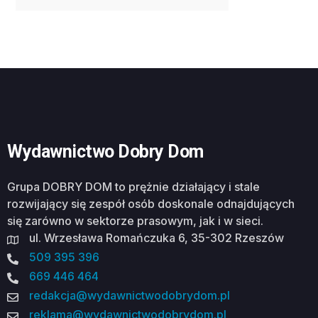
Wydawnictwo Dobry Dom
Grupa DOBRY DOM to prężnie działający i stale
rozwijający się zespół osób doskonale odnajdujących
się zarówno w sektorze prasowym, jak i w sieci.
ul. Wrzesława Romańczuka 6, 35-302 Rzeszów
509 395 396
669 446 464
redakcja@wydawnictwodobrydom.pl
reklama@wydawnictwodobrydom.pl