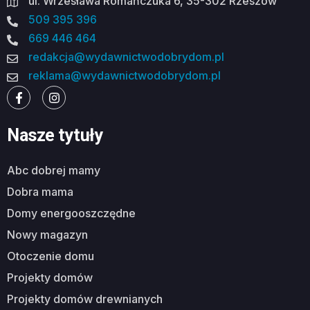
ul. Wrzesława Romańczuka 6, 35-302 Rzeszów
509 395 396
669 446 464
redakcja@wydawnictwodobrydom.pl
reklama@wydawnictwodobrydom.pl
Nasze tytuły
abc dobrej mamy
dobra mama
domy energooszczędne
nowy magazyn
otoczenie domu
projekty domów
projekty domów drewnianych