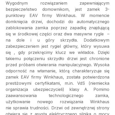
Wygodnym rozwiązaniem zapewniającym
bezpieczeństwo domownikom, jest zamek 3-
punktowy EAV firmy Winkhaus. W momencie
domknięcia drzwi, dochodzi do automatycznego
zablokowania zamka poprzez zapadkę znajdującą
się w środkowej części oraz dwa masywne rygle –
na dole i u góry skrzydła. Dodatkowym
zabezpieczeniem jest rygiel główny, który wysuwa
się , gdy przekręcimy klucz we wkładce. Dzięki
takiemu połączeniu skrzydło drzwi jest chronione
przed próbami otwierania manipulacyjnego. Wysoka
odporność na włamanie, którą charakteryzuje się
zamek EAV firmy Winkhaus, została potwierdzona
prestiżowymi certyfikatami, m.in. VdS (niemiecka
organizacja ubezpieczycieli) klasy A. Pomimo
zaawansowania technologicznego zamka,
użytkowanie nowego rozwiązania Winkhaus
nie sprawia trudności. Drzwi od zewnętrznej strony
otwiera się z asystą elektrycznego silnika o mocy