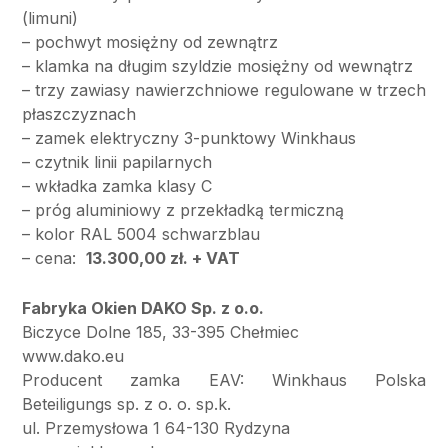
(limuni)
– pochwyt mosiężny od zewnątrz
– klamka na długim szyldzie mosiężny od wewnątrz
– trzy zawiasy nawierzchniowe regulowane w trzech
płaszczyznach
– zamek elektryczny 3-punktowy Winkhaus
– czytnik linii papilarnych
– wkładka zamka klasy C
– próg aluminiowy z przekładką termiczną
– kolor RAL 5004 schwarzblau
– cena:
13.300,00 zł. + VAT
Fabryka Okien DAKO Sp. z o.o.
Biczyce Dolne 185, 33-395 Chełmiec
www.dako.eu
Producent zamka EAV: Winkhaus Polska
Beteiligungs sp. z o. o. sp.k.
ul. Przemysłowa 1 64-130 Rydzyna