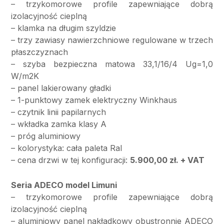
– trzykomorowe profile zapewniające dobrą
izolacyjność cieplną
– klamka na długim szyldzie
– trzy zawiasy nawierzchniowe regulowane w trzech
płaszczyznach
– szyba bezpieczna matowa 33,1/16/4 Ug=1,0
W/m2K
– panel lakierowany gładki
– 1-punktowy zamek elektryczny Winkhaus
– czytnik linii papilarnych
– wkładka zamka klasy A
– próg aluminiowy
– kolorystyka: cała paleta Ral
– cena drzwi w tej konfiguracji:
5.900,00 zł. + VAT
Seria ADECO model Limuni
– trzykomorowe profile zapewniające dobrą
izolacyjność cieplną
– aluminiowy panel nakładkowy obustronnie ADECO