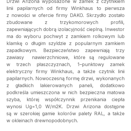
Drzwi Arizona wyposażone w zamek z czytnikiem
linii papilarnych od firmy Winkhaus to pierwsza
z nowości w ofercie firmy DAKO. Skrzydło zostało
zbudowane z trzykomorowych profili,
zapewniających dobrą izolacyjność cieplną. Inwestor
ma do wyboru pochwyt z zamkiem rolkowym lub
klamkę o długim szyldzie z popularnym zamkiem
zapadkowym. Bezpieczeństwo zapewniają trzy
zawiasy nawierzchniowe, które są regulowane
w trzech płaszczyznach, 1–punktowy zamek
elektryczny firmy Winkhaus, a także czytnik linii
papilarnych. Nowoczesną formę drzwi, wykonanych
z gładkich lakierowanych paneli, dodatkowo
podkreśla umieszczona w nich bezpieczna matowa
szyba, której współczynnik przenikania ciepła
wynosi Ug=1,0 W/m2K. Drzwi Arizona dostępne
są w szerokiej gamie kolorów palety RAL, a także
w okleinach drewnopodobnych.