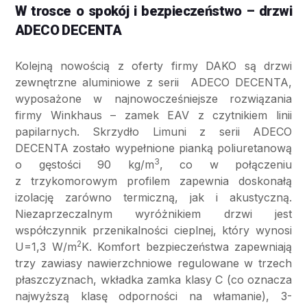
W trosce o spokój i bezpieczeństwo – drzwi
ADECO DECENTA
Kolejną nowością z oferty firmy DAKO są drzwi
zewnętrzne aluminiowe z serii ADECO DECENTA,
wyposażone w najnowocześniejsze rozwiązania
firmy Winkhaus – zamek EAV z czytnikiem linii
papilarnych. Skrzydło Limuni z serii ADECO
DECENTA zostało wypełnione pianką poliuretanową
3
o gęstości 90 kg/m
, co w połączeniu
z trzykomorowym profilem zapewnia doskonałą
izolację zarówno termiczną, jak i akustyczną.
Niezaprzeczalnym wyróżnikiem drzwi jest
współczynnik przenikalności cieplnej, który wynosi
2
U=1,3 W/m
K. Komfort bezpieczeństwa zapewniają
trzy zawiasy nawierzchniowe regulowane w trzech
płaszczyznach, wkładka zamka klasy C (co oznacza
najwyższą klasę odporności na włamanie), 3-