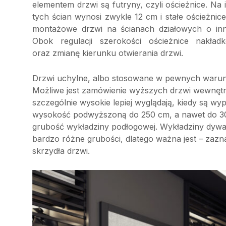
elementem drzwi są futryny, czyli ościeżnice. N
tych ścian wynosi zwykle 12 cm i stałe ościeżn
montażowe drzwi na ścianach działowych o inn
Obok regulacji szerokości ościeżnice nakładk
oraz zmianę kierunku otwierania drzwi.
Drzwi uchylne, albo stosowane w pewnych waru
Możliwe jest zamówienie wyższych drzwi wewnętr
szczególnie wysokie lepiej wyglądają, kiedy są w
wysokość podwyższoną do 250 cm, a nawet do 
grubość wykładziny podłogowej. Wykładziny dywan
bardzo różne grubości, dlatego ważna jest – zaz
skrzydła drzwi.