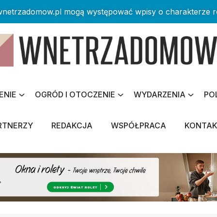
 wnetrzadomow.pl mogą występować wpisy o charakterze 
ENIE
OGRÓD I OTOCZENIE
WYDARZENIA
PO
RTNERZY
REDAKCJA
WSPÓŁPRACA
KONTA