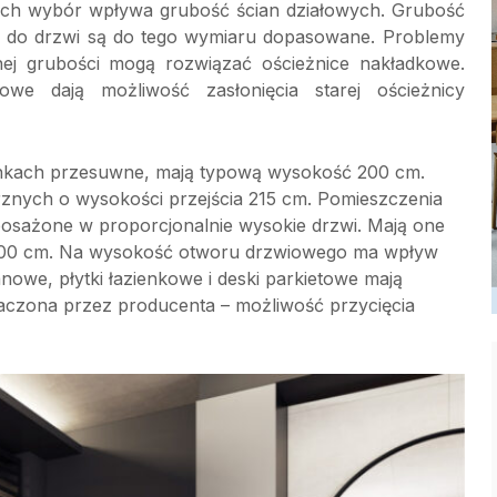
a ich wybór wpływa grubość ścian działowych. Grubość
ice do drzwi są do tego wymiaru dopasowane. Problemy
ej grubości mogą rozwiązać ościeżnice nakładkowe.
owe dają możliwość zasłonięcia starej ościeżnicy
nkach przesuwne, mają typową wysokość 200 cm.
znych o wysokości przejścia 215 cm. Pomieszczenia
yposażone w proporcjonalnie wysokie drzwi. Mają one
300 cm. Na wysokość otworu drzwiowego ma wpływ
owe, płytki łazienkowe i deski parkietowe mają
naczona przez producenta – możliwość przycięcia