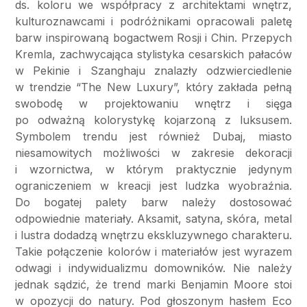
ds. koloru we współpracy z architektami wnętrz,
kulturoznawcami i podróżnikami opracowali paletę
barw inspirowaną bogactwem Rosji i Chin. Przepych
Kremla, zachwycająca stylistyka cesarskich pałaców
w Pekinie i Szanghaju znalazły odzwierciedlenie
w trendzie “The New Luxury”, który zakłada pełną
swobodę w projektowaniu wnętrz i sięga
po odważną kolorystykę kojarzoną z luksusem.
Symbolem trendu jest również Dubaj, miasto
niesamowitych możliwości w zakresie dekoracji
i wzornictwa, w którym praktycznie jedynym
ograniczeniem w kreacji jest ludzka wyobraźnia.
Do bogatej palety barw należy dostosować
odpowiednie materiały. Aksamit, satyna, skóra, metal
i lustra dodadzą wnętrzu ekskluzywnego charakteru.
Takie połączenie kolorów i materiałów jest wyrazem
odwagi i indywidualizmu domowników. Nie należy
jednak sądzić, że trend marki Benjamin Moore stoi
w opozycji do natury. Pod głoszonym hasłem Eco