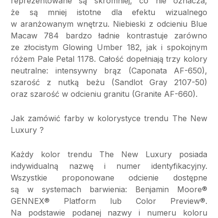
reprezentowane są skromniej, co nie oznacza,
że są mniej istotne dla efektu wizualnego
w aranżowanym wnętrzu. Niebieski z odcieniu Blue
Macaw 784 bardzo ładnie kontrastuje zarówno
ze złocistym Glowing Umber 182, jak i spokojnym
różem Pale Petal 1178. Całość dopełniają trzy kolory
neutralne: intensywny brąz (Caponata AF-650),
szarość z nutką beżu (Sandlot Gray 2107-50)
oraz szarość w odcieniu granitu (Granite AF-660).
Jak zamówić farby w kolorystyce trendu The New
Luxury ?
Każdy kolor trendu The New Luxury posiada
indywidualną nazwę i numer identyfikacyjny.
Wszystkie proponowane odcienie dostępne
są w systemach barwienia: Benjamin Moore®
GENNEX® Platform lub Color Preview®.
Na podstawie podanej nazwy i numeru koloru